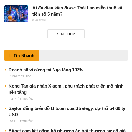
Ai đủ điều kiện được Thái Lan miễn thuế lãi
tiền số 5 năm?
08/08/2026
XEM THÊM
Tin Nhanh
Doanh số ví cứng tại Nga tăng 107%
1 PHÚT TRƯỚC
Kong Tao gia nhập Xiaomi, phụ trách phát triển mô hình
nền tảng
14 PHÚT TRƯỚC
Saylor đăng biểu đồ Bitcoin của Strategy, dự trữ 54,66 tỷ
USD
28 PHÚT TRƯỚC
Bitget cam kết công bố phương án bồi thường sự cố giá