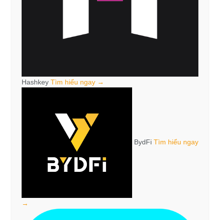
Hashkey
Tìm hiểu ngay →
BydFi
Tìm hiểu ngay
→