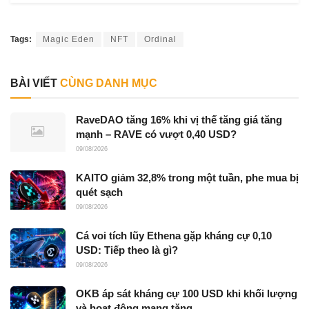
Tags:
Magic Eden
NFT
Ordinal
BÀI VIẾT
CÙNG DANH MỤC
RaveDAO tăng 16% khi vị thế tăng giá tăng
mạnh – RAVE có vượt 0,40 USD?
09/08/2026
KAITO giảm 32,8% trong một tuần, phe mua bị
quét sạch
09/08/2026
Cá voi tích lũy Ethena gặp kháng cự 0,10
USD: Tiếp theo là gì?
09/08/2026
OKB áp sát kháng cự 100 USD khi khối lượng
và hoạt động mạng tăng