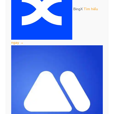
BingX
Tìm hiểu
ngay →