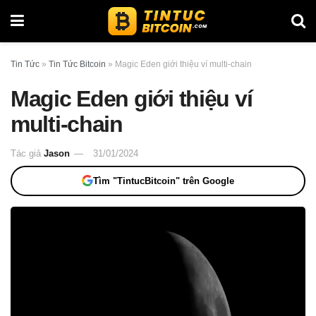
Tin Tức
»
Tin Tức Bitcoin
»
Magic Eden giới thiệu ví multi-chain
Magic Eden giới thiệu ví
multi-chain
Tác giả
Jason
31/01/2024
Tìm "TintucBitcoin" trên Google