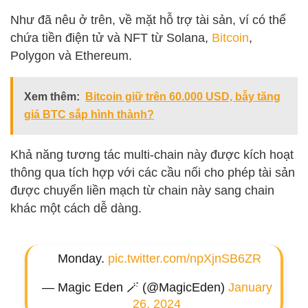
Như đã nêu ở trên, về mặt hỗ trợ tài sản, ví có thể
chứa tiền điện tử và NFT từ Solana,
Bitcoin
,
Polygon và Ethereum.
Xem thêm:
Bitcoin giữ trên 60.000 USD, bẫy tăng
giá BTC sắp hình thành?
Khả năng tương tác multi-chain này được kích hoạt
thông qua tích hợp với các cầu nối cho phép tài sản
được chuyển liền mạch từ chain này sang chain
khác một cách dễ dàng.
Monday.
pic.twitter.com/npXjnSB6ZR
— Magic Eden 🪄 (@MagicEden)
January
26, 2024