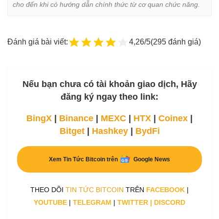
cho đến khi có hướng dẫn chính thức từ cơ quan chức năng.
Đánh giá bài viết:
4,26/5
(295 đánh giá)
Nếu bạn chưa có tài khoản giao dịch, Hãy
đăng ký ngay theo link:
BingX
|
Binance
|
MEXC
|
HTX
|
Coinex
|
Bitget
|
Hashkey
|
BydFi
Xem Tin Tức Bitcoin trên
Google News
THEO DÕI
TIN TỨC BITCOIN
TRÊN
FACEBOOK
|
YOUTUBE
|
TELEGRAM
|
TWITTER
|
DISCORD