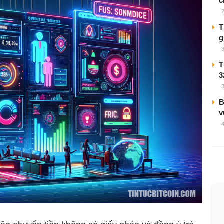
c
T
g
T
3
B
v