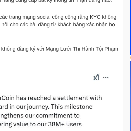
 hàng cung cấp bất kỳ thông tin nhận dạng nào.”
n các trang mạng social công cộng rằng KYC không
n hồi cho các bài đăng từ khách hàng xác nhận họ
ộc không đăng ký với Mạng Lưới Thi Hành Tội Phạm