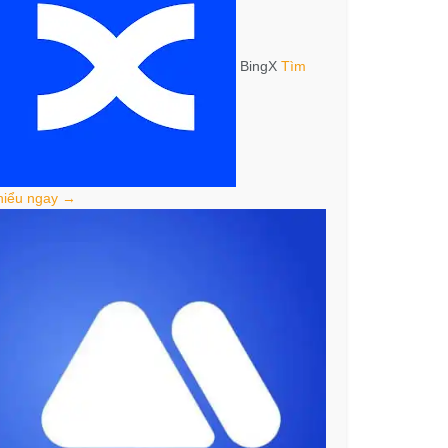
BingX
Tìm
hiểu ngay →