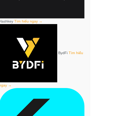
Hashkey
Tìm hiểu ngay →
BydFi
Tìm hiểu
ngay →