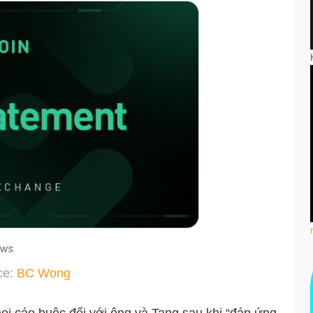
ce:
BC Wong