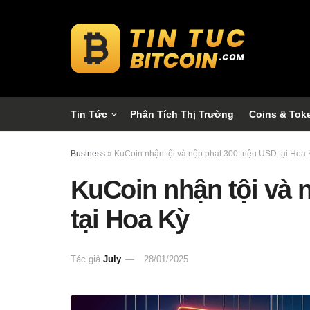
Tin Tức
Phân Tích Thị Trường
Coins & Tok
Business
»
KuCoin nhận tội và nộp phạt 300 triệu USD tại Hoa 
KuCoin nhận tội và 
tại Hoa Kỳ
Tác giả
July
28/01/2025