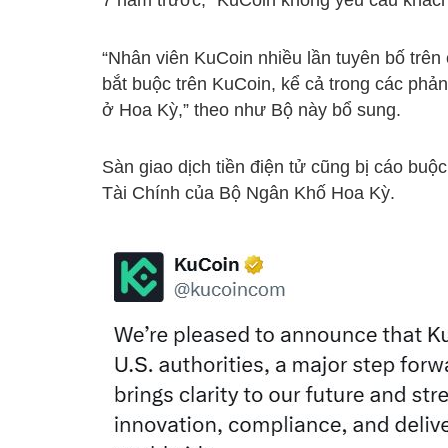
7 năm trước, “KuCoin không yêu cầu khách
“Nhân viên KuCoin nhiều lần tuyên bố trê
bắt buộc trên KuCoin, kể cả trong các phả
ở Hoa Kỳ,” theo như Bộ này bổ sung.
Sàn giao dịch tiền điện tử cũng bị cáo bu
Tài Chính của Bộ Ngân Khố Hoa Kỳ.