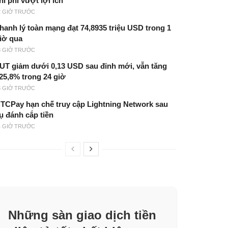
hi phí vượt lợi ích
2 GIỜ TRƯỚC
hanh lý toàn mạng đạt 74,8935 triệu USD trong 1
iờ qua
3 GIỜ TRƯỚC
UT giảm dưới 0,13 USD sau đỉnh mới, vẫn tăng
25,8% trong 24 giờ
3 GIỜ TRƯỚC
TCPay hạn chế truy cập Lightning Network sau
ụ đánh cắp tiền
4 GIỜ TRƯỚC
Những sàn giao dịch tiền