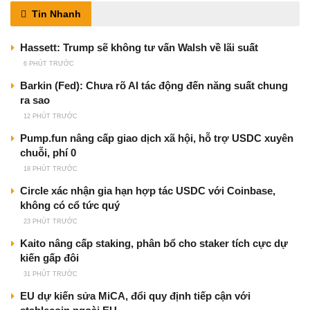
Tin Nhanh
Hassett: Trump sẽ không tư vấn Walsh về lãi suất
6 PHÚT TRƯỚC
Barkin (Fed): Chưa rõ AI tác động đến năng suất chung
ra sao
12 PHÚT TRƯỚC
Pump.fun nâng cấp giao dịch xã hội, hỗ trợ USDC xuyên
chuỗi, phí 0
18 PHÚT TRƯỚC
Circle xác nhận gia hạn hợp tác USDC với Coinbase,
không có cổ tức quý
23 PHÚT TRƯỚC
Kaito nâng cấp staking, phân bổ cho staker tích cực dự
kiến gấp đôi
31 PHÚT TRƯỚC
EU dự kiến sửa MiCA, đổi quy định tiếp cận với