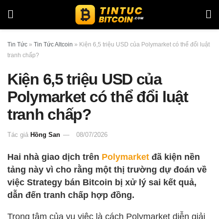
Tin Tức
»
Tin Tức Altcoin
»
Kiện 6,5 triệu USD của Polymarket có thể đổi luật
tranh chấp?
Kiện 6,5 triệu USD của
Polymarket có thể đổi luật
tranh chấp?
Tác giả
Hồng San
08/07/2026
Hai nhà giao dịch trên
Polymarket
đã kiện nền
tảng này vì cho rằng một thị trường dự đoán về
việc Strategy bán Bitcoin bị xử lý sai kết quả,
dẫn đến tranh chấp hợp đồng.
Trọng tâm của vụ việc là cách Polymarket diễn giải