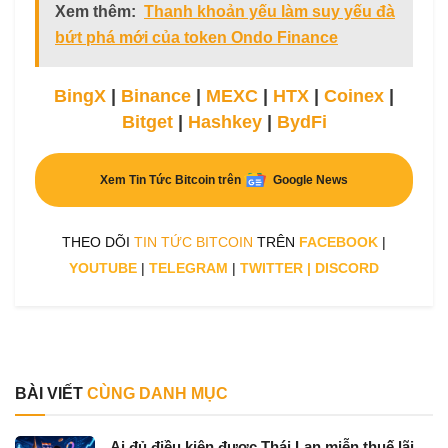
Xem thêm:
Thanh khoản yếu làm suy yếu đà
bứt phá mới của token Ondo Finance
BingX
|
Binance
|
MEXC
|
HTX
|
Coinex
|
Bitget
|
Hashkey
|
BydFi
Xem Tin Tức Bitcoin trên
Google News
THEO DÕI
TIN TỨC BITCOIN
TRÊN
FACEBOOK
|
YOUTUBE
|
TELEGRAM
|
TWITTER
|
DISCORD
BÀI VIẾT
CÙNG DANH MỤC
Ai đủ điều kiện được Thái Lan miễn thuế lãi