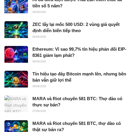
tiền số 5 năm?
08/08/2026
ZEC lấy lại mốc 500 USD: 2 vùng giá quyết
định diễn biến tiếp theo
08/08/2026
Ethereum: Vì sao 99,7% tín hiệu phản đối EIP-
8361 giảm lạm phát?
08/08/2026
Tín hiệu tạo đáy Bitcoin mạnh lên, nhưng bên
bán vẫn giữ lợi thế
08/08/2026
MARA và Riot chuyển 581 BTC: Thợ đào có
thực sự bán?
07/08/2026
MARA và Riot chuyển 581 BTC, thợ đào có
thật sự bán ra?