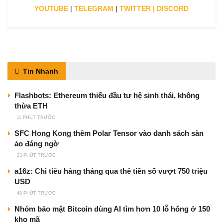
YOUTUBE
|
TELEGRAM
|
TWITTER
|
DISCORD
Tin Nhanh
Flashbots: Ethereum thiếu đầu tư hệ sinh thái, không
thừa ETH
11 PHÚT TRƯỚC
SFC Hong Kong thêm Polar Tensor vào danh sách sàn
ảo đáng ngờ
23 PHÚT TRƯỚC
a16z: Chi tiêu hàng tháng qua thẻ tiền số vượt 750 triệu
USD
48 PHÚT TRƯỚC
Nhóm bảo mật Bitcoin dùng AI tìm hơn 10 lỗ hổng ở 150
kho mã