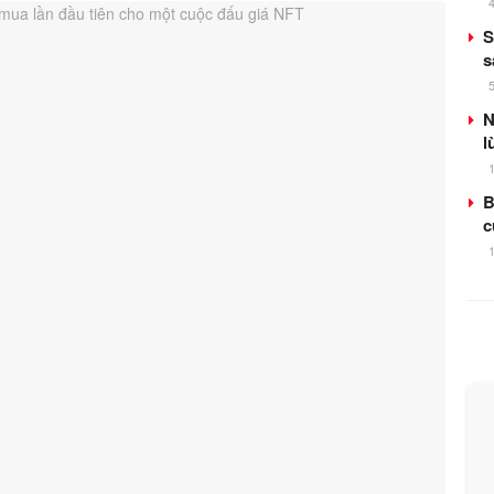
S
s
N
l
B
c