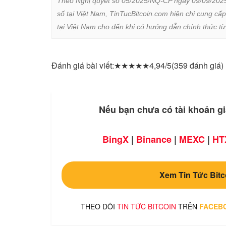
Theo Nghị quyết số 05/2025/NQ-CP ngày 09/09/2025 củ
số tại Việt Nam, TinTucBitcoin.com hiện chỉ cung cấp
tại Việt Nam cho đến khi có hướng dẫn chính thức t
Đánh giá bài viết:
★
★
★
★
★
4,94/5
(359 đánh giá)
Nếu bạn chưa có tài khoản gi
BingX
|
Binance
|
MEXC
|
HT
Xem Tin Tức Bitc
THEO DÕI
TIN TỨC BITCOIN
TRÊN
FACEB