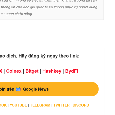
a Chính phủ về việc thí điểm triển khai thị trường tài sản 
 thông tin cho độc giả quốc tế và không phục vụ người dùng 
ừ cơ quan chức năng.
ao dịch, Hãy đăng ký ngay theo link:
X
|
Coinex
|
Bitget
|
Hashkey
|
BydFi
oin trên
Google News
OOK
|
YOUTUBE
|
TELEGRAM
|
TWITTER
|
DISCORD