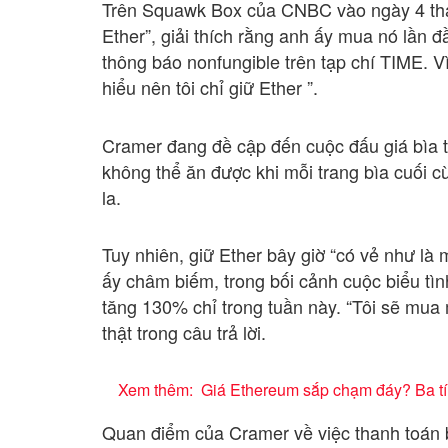
Trên Squawk Box của CNBC vào ngày 4 thán
Ether”, giải thích rằng anh ấy mua nó lần 
thông báo nonfungible trên tạp chí TIME. V
hiểu nên tôi chỉ giữ Ether ”.
Cramer đang đề cập đến cuộc đấu giá bìa 
không thể ăn được khi mỗi trang bìa cuối 
la.
Tuy nhiên, giữ Ether bây giờ “có vẻ như là
ấy châm biếm, trong bối cảnh cuộc biểu tình
tăng 130% chỉ trong tuần này. “Tôi sẽ mua
thật trong câu trả lời.
Xem thêm:
Giá Ethereum sắp chạm đáy? Ba tín
Quan điểm của Cramer về việc thanh toán b