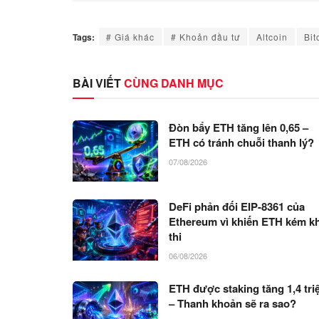
Tags:
# Giá khác
# Khoản đầu tư
Altcoin
Bit
BÀI VIẾT
CÙNG DANH MỤC
Đòn bẩy ETH tăng lên 0,65 –
ETH có tránh chuỗi thanh lý?
07/08/2026
DeFi phản đối EIP-8361 của
Ethereum vì khiến ETH kém k
thi
06/08/2026
ETH được staking tăng 1,4 tri
– Thanh khoản sẽ ra sao?