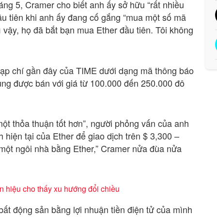
g 5, Cramer cho biết anh ấy sở hữu “rất nhiều
đầu tiên khi anh ấy đang cố gắng “mua một số mã
ì vậy, họ đã bắt bạn mua Ether đầu tiên. Tôi không
tạp chí gần đây của TIME dưới dạng mã thông báo
cùng được bán với giá từ 100.000 đến 250.000 đô
 một thỏa thuận tốt hơn”, người phỏng vấn của anh
 hiện tại của Ether để giao dịch trên $ 3,300 –
 một ngôi nhà bằng Ether,” Cramer nửa đùa nửa
 hiệu cho thấy xu hướng đổi chiều
ất động sản bằng lợi nhuận tiền điện tử của mình