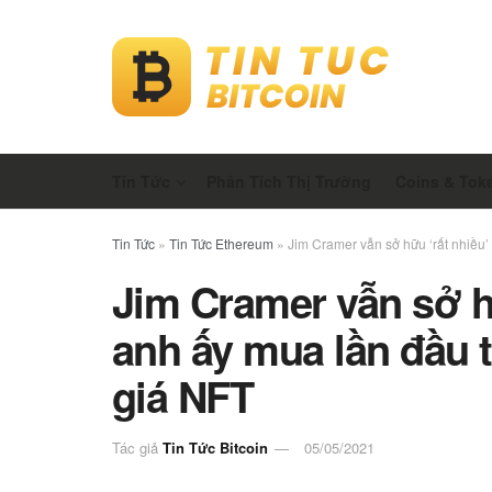
Tin Tức
Phân Tích Thị Trường
Coins & Tok
Tin Tức
»
Tin Tức Ethereum
»
Jim Cramer vẫn sở hữu ‘rất nhiều
Jim Cramer vẫn sở h
anh ấy mua lần đầu 
giá NFT
Tác giả
Tin Tức Bitcoin
05/05/2021