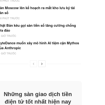
44 PHÚT TRƯỚC
àn Moscow lên kế hoạch ra mắt kho lưu ký tài
ản số
50 PHÚT TRƯỚC
hật Bản kêu gọi sàn tiền số tăng cường chống
ừa đảo
1 GIỜ TRƯỚC
yteDance muốn xây mô hình AI tiệm cận Mythos
ủa Anthropic
1 GIỜ TRƯỚC
Những sàn giao dịch tiền
điện tử tốt nhất hiện nay