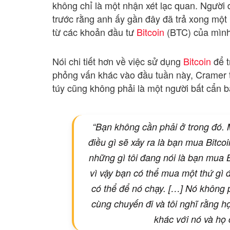
không chỉ là một nhận xét lạc quan. Người 
trước rằng anh ấy gần đây đã trả xong một
từ các khoản đầu tư
Bitcoin
(BTC) của mình
Nói chi tiết hơn về việc sử dụng
Bitcoin
để t
phỏng vấn khác vào đầu tuần này, Cramer 
túy cũng không phải là một người bất cẩn b
“Bạn không cần phải ở trong đó. 
điều gì sẽ xảy ra là bạn mua Bitcoi
những gì tôi đang nói là bạn mua B
vì vậy bạn có thể mua một thứ gì đó
có thể để nó chạy. […] Nó không p
cùng chuyến đi và tôi nghĩ rằng h
khác với nó và họ c