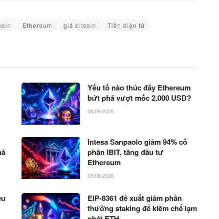
coin
Ethereum
giá bitcoin
Tiền điện tử
Yếu tố nào thúc đẩy Ethereum
bứt phá vượt mốc 2.000 USD?
06/08/2026
Intesa Sanpaolo giảm 94% cổ
hả
phần IBIT, tăng đầu tư
Ethereum
05/08/2026
ệu
EIP-8361 đề xuất giảm phần
thưởng staking để kiềm chế lạm
phát ETH