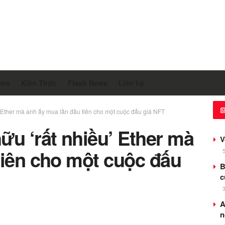
ens
Kiến Thức
Flash News
Liên hệ
’ Ether mà anh ấy mua lần đầu tiên cho một cuộc đấu giá NFT
ữu ‘rất nhiều’ Ether mà
V
tiên cho một cuộc đấu
B
c
A
n