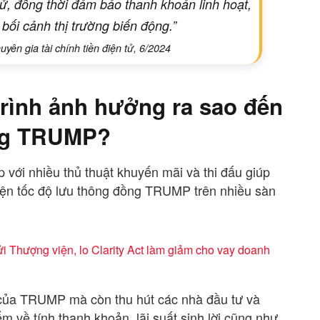
 tử, đồng thời đảm bảo thanh khoản linh hoạt,
g bối cảnh thị trường biến động.”
yên gia tài chính tiền điện tử, 6/2024
trình ảnh hưởng ra sao đến
ờng TRUMP?
 với nhiều thủ thuật khuyến mãi và thi đấu giúp
hiện tốc độ lưu thông đồng TRUMP trên nhiều sàn
 Thượng viện, lo Clarity Act làm giảm cho vay doanh
ại của TRUMP mà còn thu hút các nhà đầu tư và
 về tính thanh khoản, lãi suất sinh lời cũng như