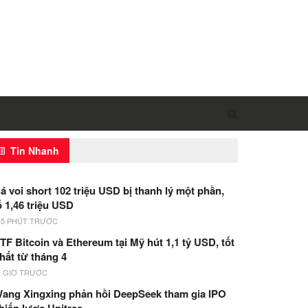
Tin Nhanh
á voi short 102 triệu USD bị thanh lý một phần,
ỗ 1,46 triệu USD
45 PHÚT TRƯỚC
TF Bitcoin và Ethereum tại Mỹ hút 1,1 tỷ USD, tốt
hất từ tháng 4
1 GIỜ TRƯỚC
ang Xingxing phản hồi DeepSeek tham gia IPO