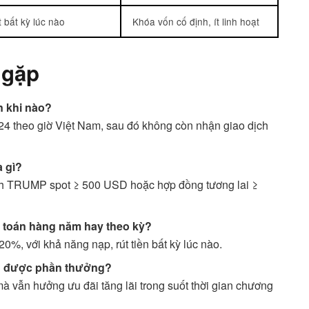
t bất kỳ lúc nào
Khóa vốn cố định, ít linh hoạt
 gặp
n khi nào?
024 theo giờ Việt Nam, sau đó không còn nhận giao dịch
à gì?
ịch TRUMP spot ≥ 500 USD hoặc hợp đồng tương lai ≥
h toán hàng năm hay theo kỳ?
0%, với khả năng nạp, rút tiền bất kỳ lúc nào.
ận được phần thưởng?
mà vẫn hưởng ưu đãi tăng lãi trong suốt thời gian chương