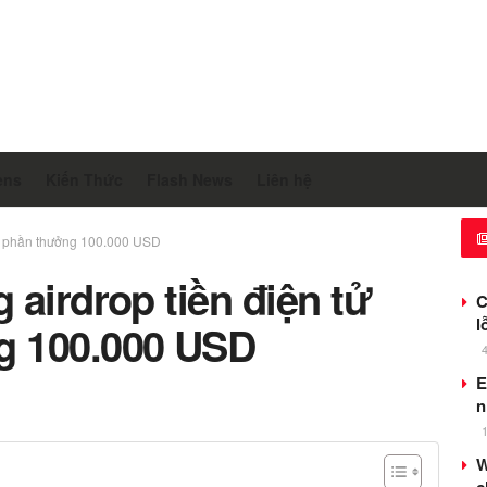
ens
Kiến Thức
Flash News
Liên hệ
P, phần thưởng 100.000 USD
airdrop tiền điện tử
C
l
g 100.000 USD
E
n
W