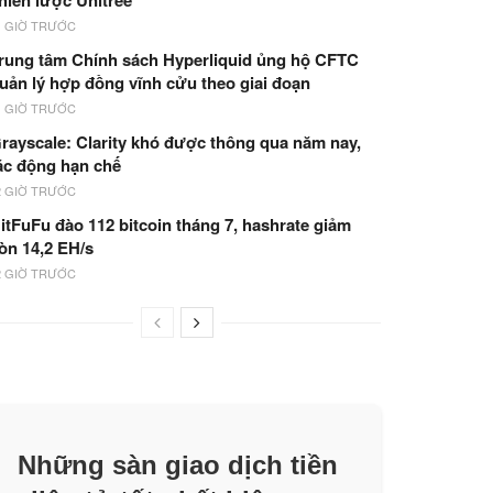
hiến lược Unitree
1 GIỜ TRƯỚC
rung tâm Chính sách Hyperliquid ủng hộ CFTC
uản lý hợp đồng vĩnh cửu theo giai đoạn
1 GIỜ TRƯỚC
rayscale: Clarity khó được thông qua năm nay,
ác động hạn chế
2 GIỜ TRƯỚC
itFuFu đào 112 bitcoin tháng 7, hashrate giảm
òn 14,2 EH/s
2 GIỜ TRƯỚC
Những sàn giao dịch tiền