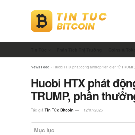
Tin Tức
Phân Tích Thị Trường
Coins & Tok
News Feed
»
Huobi HTX phát động airdrop tiền điện tử TRUM
Huobi HTX phát động 
TRUMP, phần thưởn
Tác giả
Tin Tức Bitcoin
12/07/2025
Mục lục