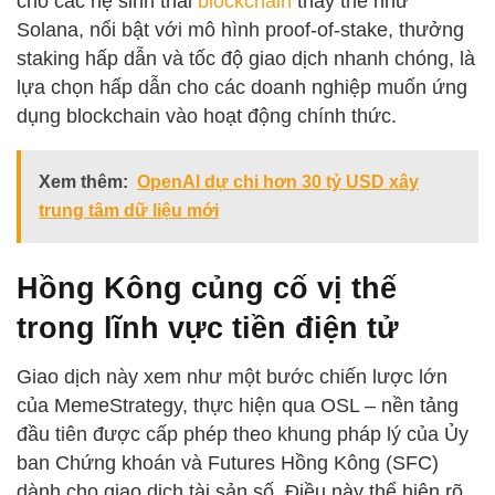
cho các hệ sinh thái
blockchain
thay thế như
Solana, nổi bật với mô hình proof-of-stake, thưởng
staking hấp dẫn và tốc độ giao dịch nhanh chóng, là
lựa chọn hấp dẫn cho các doanh nghiệp muốn ứng
dụng blockchain vào hoạt động chính thức.
Xem thêm:
OpenAI dự chi hơn 30 tỷ USD xây
trung tâm dữ liệu mới
Hồng Kông củng cố vị thế
trong lĩnh vực tiền điện tử
Giao dịch này xem như một bước chiến lược lớn
của MemeStrategy, thực hiện qua OSL – nền tảng
đầu tiên được cấp phép theo khung pháp lý của Ủy
ban Chứng khoán và Futures Hồng Kông (SFC)
dành cho giao dịch tài sản số. Điều này thể hiện rõ