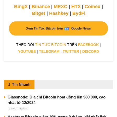
BingX
|
Binance
|
MEXC
|
HTX
|
Coinex
|
Bitget
|
Hashkey
|
BydFi
Xem Tin Tức Bitcoin trên
Google News
THEO DÕI
TIN TỨC BITCOIN
TRÊN
FACEBOOK
|
YOUTUBE
|
TELEGRAM
|
TWITTER
|
DISCORD
Tin Nhanh
Glassnode: Địa chỉ Bitcoin hoạt động lên 980.000, cao
nhất từ 12/2024
2 PHÚT TRƯỚC
Hashrate Bitcoin giảm 19% trong 9 tháng, dài nhất lịch