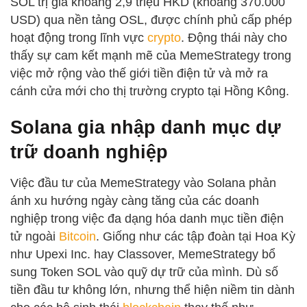
SOL trị giá khoảng 2,9 triệu HKD (khoảng 370.000
USD) qua nền tảng OSL, được chính phủ cấp phép
hoạt động trong lĩnh vực
crypto
. Động thái này cho
thấy sự cam kết mạnh mẽ của MemeStrategy trong
việc mở rộng vào thế giới tiền điện tử và mở ra
cánh cửa mới cho thị trường crypto tại Hồng Kông.
Solana gia nhập danh mục dự
trữ doanh nghiệp
Việc đầu tư của MemeStrategy vào Solana phản
ánh xu hướng ngày càng tăng của các doanh
nghiệp trong việc đa dạng hóa danh mục tiền điện
tử ngoài
Bitcoin
. Giống như các tập đoàn tại Hoa Kỳ
như Upexi Inc. hay Classover, MemeStrategy bổ
sung Token SOL vào quỹ dự trữ của mình. Dù số
tiền đầu tư không lớn, nhưng thể hiện niềm tin dành