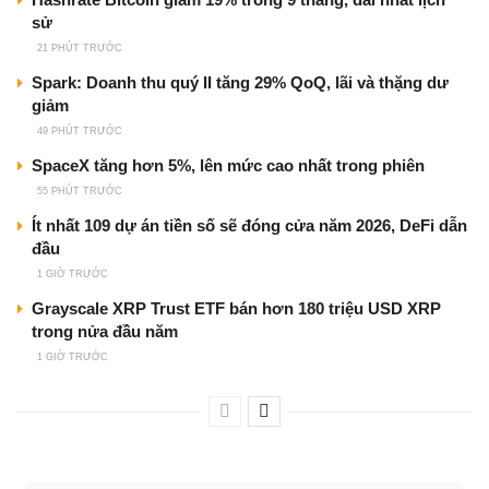
sử
21 PHÚT TRƯỚC
Spark: Doanh thu quý II tăng 29% QoQ, lãi và thặng dư
giảm
49 PHÚT TRƯỚC
SpaceX tăng hơn 5%, lên mức cao nhất trong phiên
55 PHÚT TRƯỚC
Ít nhất 109 dự án tiền số sẽ đóng cửa năm 2026, DeFi dẫn
đầu
1 GIỜ TRƯỚC
Grayscale XRP Trust ETF bán hơn 180 triệu USD XRP
trong nửa đầu năm
1 GIỜ TRƯỚC