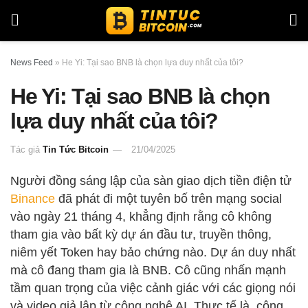
News Feed
»
He Yi: Tại sao BNB là chọn lựa duy nhất của tôi?
He Yi: Tại sao BNB là chọn
lựa duy nhất của tôi?
Tác giả
Tin Tức Bitcoin
21/04/2025
Người đồng sáng lập của sàn giao dịch tiền điện tử
Binance
đã phát đi một tuyên bố trên mạng social
vào ngày 21 tháng 4, khẳng định rằng cô không
tham gia vào bất kỳ dự án đầu tư, truyền thông,
niêm yết Token hay bảo chứng nào. Dự án duy nhất
mà cô đang tham gia là BNB. Cô cũng nhấn mạnh
tầm quan trọng của việc cảnh giác với các giọng nói
và video giả lập từ công nghệ AI. Thực tế là, công