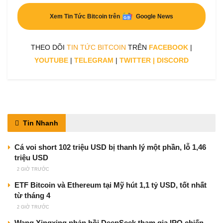
Xem Tin Tức Bitcoin trên
Google News
THEO DÕI
TIN TỨC BITCOIN
TRÊN
FACEBOOK
|
YOUTUBE
|
TELEGRAM
|
TWITTER
|
DISCORD
Tin Nhanh
Cá voi short 102 triệu USD bị thanh lý một phần, lỗ 1,46
triệu USD
2 GIỜ TRƯỚC
ETF Bitcoin và Ethereum tại Mỹ hút 1,1 tỷ USD, tốt nhất
từ tháng 4
2 GIỜ TRƯỚC
Wang Xingxing phản hồi DeepSeek tham gia IPO chiến