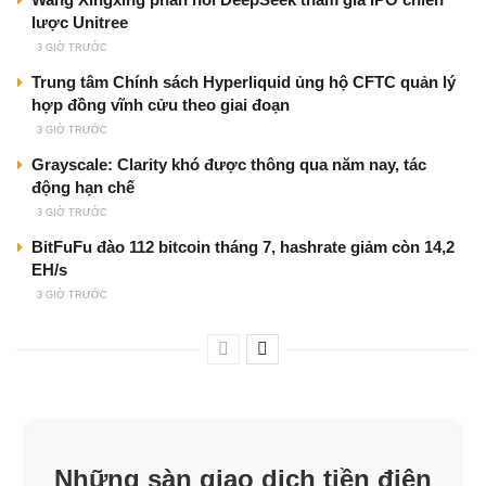
lược Unitree
3 GIỜ TRƯỚC
Trung tâm Chính sách Hyperliquid ủng hộ CFTC quản lý
hợp đồng vĩnh cửu theo giai đoạn
3 GIỜ TRƯỚC
Grayscale: Clarity khó được thông qua năm nay, tác
động hạn chế
3 GIỜ TRƯỚC
BitFuFu đào 112 bitcoin tháng 7, hashrate giảm còn 14,2
EH/s
3 GIỜ TRƯỚC
Những sàn giao dịch tiền điện