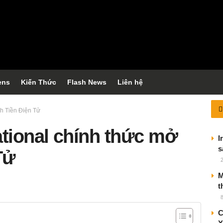
ens
Kiến Thức
Flash News
Liên hệ
ch Tiền Điện Tử
ational chính thức mở
I
s
Tử
M
t
C