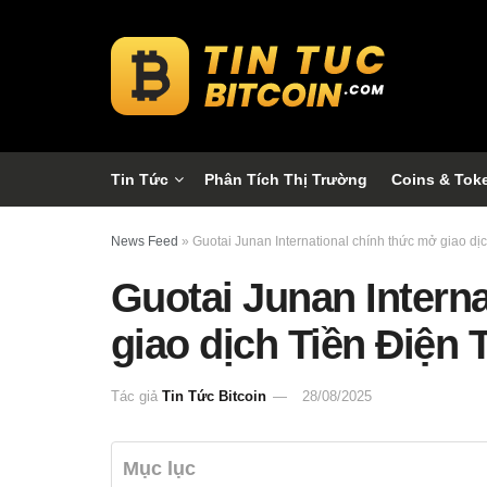
Tin Tức
Phân Tích Thị Trường
Coins & Tok
News Feed
»
Guotai Junan International chính thức mở giao dị
Guotai Junan Intern
giao dịch Tiền Điện 
Tác giả
Tin Tức Bitcoin
28/08/2025
Mục lục