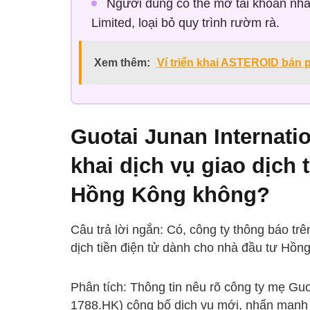
Người dùng có thể mở tài khoản nha
Limited, loại bỏ quy trình rườm rà.
Xem thêm:
Ví triển khai ASTEROID bán 
Guotai Junan Internatio
khai dịch vụ giao dịch 
Hồng Kông không?
Câu trả lời ngắn: Có, công ty thông báo trê
dịch tiền điện tử dành cho nhà đầu tư Hồn
Phân tích: Thông tin nêu rõ công ty mẹ Guo
1788.HK) công bố dịch vụ mới, nhấn mạnh m