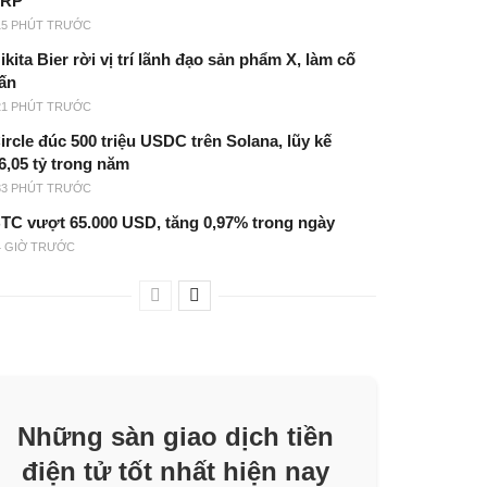
XRP
15 PHÚT TRƯỚC
ikita Bier rời vị trí lãnh đạo sản phẩm X, làm cố
ấn
21 PHÚT TRƯỚC
ircle đúc 500 triệu USDC trên Solana, lũy kế
6,05 tỷ trong năm
33 PHÚT TRƯỚC
TC vượt 65.000 USD, tăng 0,97% trong ngày
4 GIỜ TRƯỚC
Những sàn giao dịch tiền
điện tử tốt nhất hiện nay