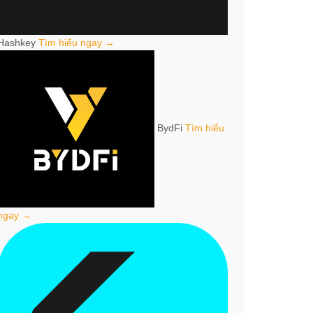
Hashkey
Tìm hiểu ngay →
BydFi
Tìm hiểu
ngay →