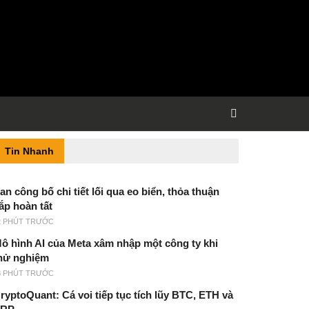
Tin Nhanh
ran công bố chi tiết lối qua eo biển, thỏa thuận
ắp hoàn tất
2 PHÚT TRƯỚC
ô hình AI của Meta xâm nhập một công ty khi
hử nghiệm
8 PHÚT TRƯỚC
ryptoQuant: Cá voi tiếp tục tích lũy BTC, ETH và