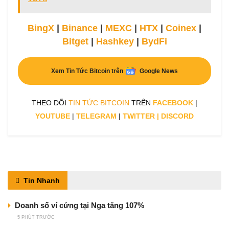
BingX
|
Binance
|
MEXC
|
HTX
|
Coinex
|
Bitget
|
Hashkey
|
BydFi
Xem Tin Tức Bitcoin trên
Google News
THEO DÕI
TIN TỨC BITCOIN
TRÊN
FACEBOOK
|
YOUTUBE
|
TELEGRAM
|
TWITTER
|
DISCORD
Tin Nhanh
Doanh số ví cứng tại Nga tăng 107%
5 PHÚT TRƯỚC