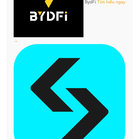
BydFi
Tìm hiểu ngay
→