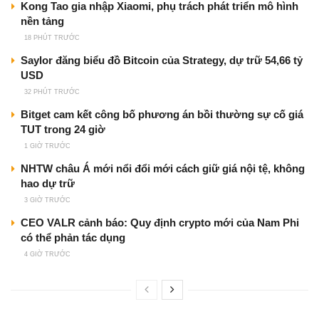
Kong Tao gia nhập Xiaomi, phụ trách phát triển mô hình
nền tảng
18 PHÚT TRƯỚC
Saylor đăng biểu đồ Bitcoin của Strategy, dự trữ 54,66 tỷ
USD
32 PHÚT TRƯỚC
Bitget cam kết công bố phương án bồi thường sự cố giá
TUT trong 24 giờ
1 GIỜ TRƯỚC
NHTW châu Á mới nổi đổi mới cách giữ giá nội tệ, không
hao dự trữ
3 GIỜ TRƯỚC
CEO VALR cảnh báo: Quy định crypto mới của Nam Phi
có thể phản tác dụng
4 GIỜ TRƯỚC