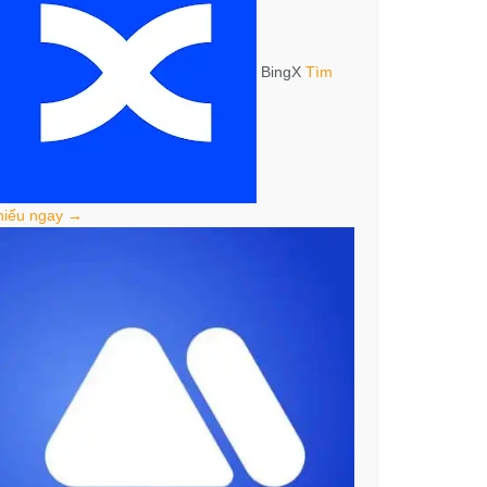
BingX
Tìm
hiểu ngay →