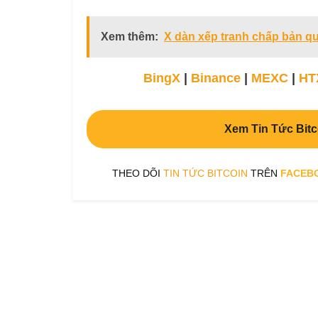
Xem thêm:
X dàn xếp tranh chấp bản q
BingX
|
Binance
|
MEXC
|
HT
Xem Tin Tức Bitc
THEO DÕI
TIN TỨC BITCOIN
TRÊN
FACEB