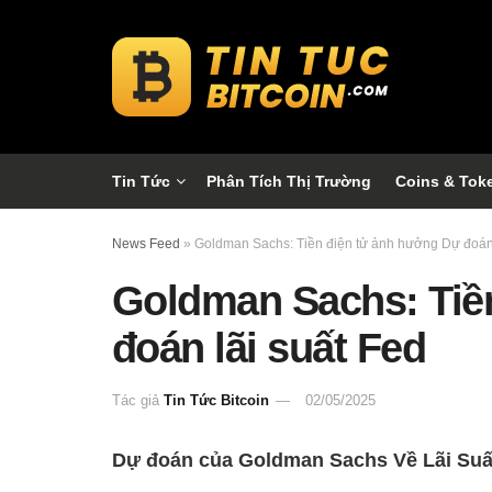
Tin Tức
Phân Tích Thị Trường
Coins & Tok
News Feed
»
Goldman Sachs: Tiền điện tử ảnh hưởng Dự đoán 
Goldman Sachs: Tiề
đoán lãi suất Fed
Tác giả
Tin Tức Bitcoin
02/05/2025
Dự đoán của Goldman Sachs Về Lãi Suấ