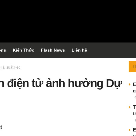
ens
Kiến Thức
Flash News
Liên hệ
lãi suất Fed
n điện tử ảnh hưởng Dự
E
g
T
t
t
E