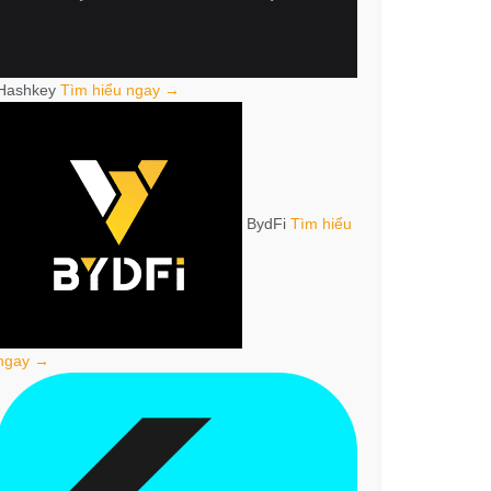
Hashkey
Tìm hiểu ngay →
BydFi
Tìm hiểu
ngay →