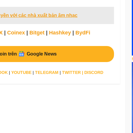
uyền với các nhà xuất bản âm nhạc
X
|
Coinex
|
Bitget
|
Hashkey
|
BydFi
oin trên
Google News
OOK
|
YOUTUBE
|
TELEGRAM
|
TWITTER
|
DISCORD