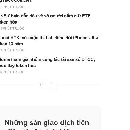
ụ hack Coldcard
17 PHÚT TRƯỚC
NB Chain dẫn đầu về số người nắm giữ ETF
oken hóa
23 PHÚT TRƯỚC
uobi HTX mở cuộc thi tích điểm đổi iPhone Ultra
hân 13 năm
29 PHÚT TRƯỚC
lume tham gia nhóm công tác tài sản số DTCC,
húc đẩy token hóa
36 PHÚT TRƯỚC
Những sàn giao dịch tiền