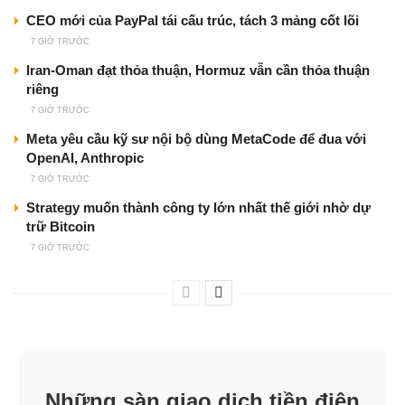
CEO mới của PayPal tái cấu trúc, tách 3 mảng cốt lõi
7 GIỜ TRƯỚC
Iran-Oman đạt thỏa thuận, Hormuz vẫn cần thỏa thuận
riêng
7 GIỜ TRƯỚC
Meta yêu cầu kỹ sư nội bộ dùng MetaCode để đua với
OpenAI, Anthropic
7 GIỜ TRƯỚC
Strategy muốn thành công ty lớn nhất thế giới nhờ dự
trữ Bitcoin
7 GIỜ TRƯỚC
Những sàn giao dịch tiền điện