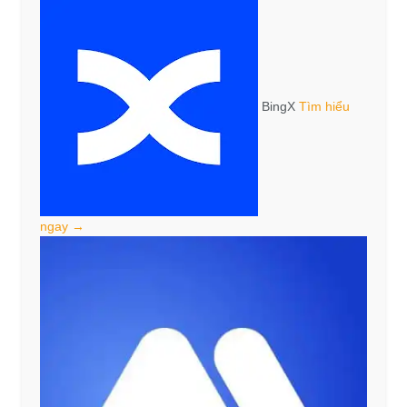
BingX
Tìm hiểu
ngay →