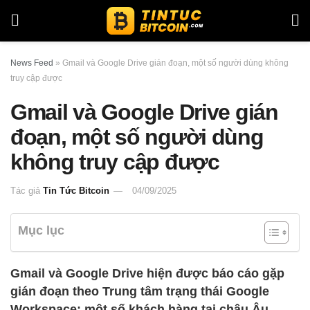
News Feed
»
Gmail và Google Drive gián đoạn, một số người dùng không
truy cập được
Gmail và Google Drive gián
đoạn, một số người dùng
không truy cập được
Tác giả
Tin Tức Bitcoin
04/09/2025
Mục lục
Gmail và Google Drive hiện được báo cáo gặp
gián đoạn theo Trung tâm trạng thái Google
Workspace; một số khách hàng tại châu Âu,