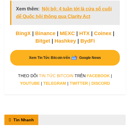
Xem thêm:
Nội bộ: 4 tuần tới là cửa sổ cuối
để Quốc hội thông qua Clarity Act
BingX
|
Binance
|
MEXC
|
HTX
|
Coinex
|
Bitget
|
Hashkey
|
BydFi
Xem Tin Tức Bitcoin trên
Google News
THEO DÕI
TIN TỨC BITCOIN
TRÊN
FACEBOOK
|
YOUTUBE
|
TELEGRAM
|
TWITTER
|
DISCORD
Tin Nhanh