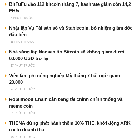
BitFuFu đào 112 bitcoin tháng 7, hashrate giảm còn 14,2
EH/s
5 PHÚT TRƯỚC
Nhật lập Vụ Tài sản số và Stablecoin, bổ nhiệm giám đốc
đầu tiên
11 PHÚT TRƯỚC
Nhà sáng lập Nansen tin Bitcoin sẽ không giảm dưới
60.000 USD trở lại
17 PHÚT TRƯỚC
Việc làm phi nông nghiệp Mỹ tháng 7 bất ngờ giảm
23.000
24 PHÚT TRƯỚC
Robinhood Chain cân bằng tài chính chính thống và
meme coin
31 PHÚT TRƯỚC
THENA dừng phát hành thêm 10% THE, khởi động ARK
cải tổ doanh thu
45 PHÚT TRƯỚC