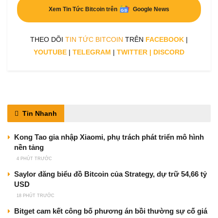
Xem Tin Tức Bitcoin trên
Google News
THEO DÕI
TIN TỨC BITCOIN
TRÊN
FACEBOOK
|
YOUTUBE
|
TELEGRAM
|
TWITTER
|
DISCORD
Tin Nhanh
Kong Tao gia nhập Xiaomi, phụ trách phát triển mô hình
nền tảng
4 PHÚT TRƯỚC
Saylor đăng biểu đồ Bitcoin của Strategy, dự trữ 54,66 tỷ
USD
18 PHÚT TRƯỚC
Bitget cam kết công bố phương án bồi thường sự cố giá