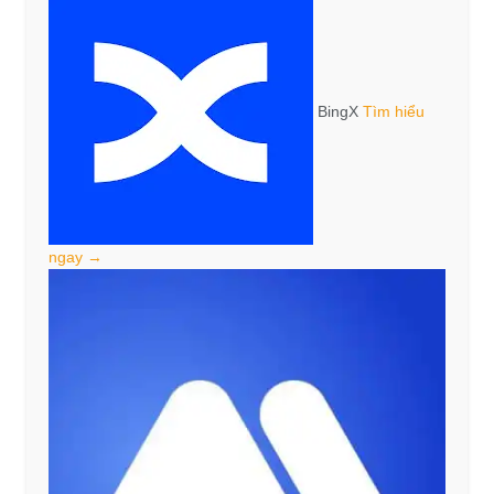
BingX
Tìm hiểu
ngay →