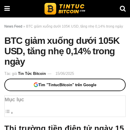
News Feed
»
BTC giảm xuống dưới 105K USD, tăng nhẹ 0,14% trong ngày
BTC giảm xuống dưới 105K
USD, tăng nhẹ 0,14% trong
ngày
Tác giả
Tin Tức Bitcoin
15/06/2025
Tìm "TintucBitcoin" trên Google
Mục lục
Thị trường tiền điện tử ngày 15