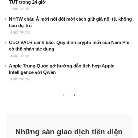
TUT trong 24 giờ
1 GIỜ TRƯỚC
NHTW châu Á mới nổi đổi mới cách giữ giá nội tệ, không
hao dự trữ
3 GIỜ TRƯỚC
CEO VALR cảnh báo: Quy định crypto mới của Nam Phi
có thể phản tác dụng
4 GIỜ TRƯỚC
Apple Trung Quốc gỡ hướng dẫn tích hợp Apple
Intelligence với Qwen
4 GIỜ TRƯỚC
Những sàn giao dịch tiền điện