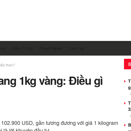
ens
Kiến Thức
Flash News
Liên hệ
tiếp theo?
ang 1kg vàng: Điều gì
T
g
T
3
102.900 USD, gần tương đương với giá 1 kilogram
B
i là lời khuyên đầu tư.