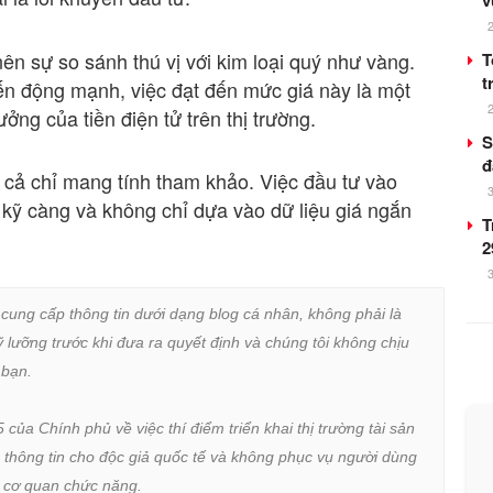
v
ên sự so sánh thú vị với kim loại quý như vàng.
T
t
biến động mạnh, việc đạt đến mức giá này là một
ng của tiền điện tử trên thị trường.
S
đ
á cả chỉ mang tính tham khảo. Việc đầu tư vào
c kỹ càng và không chỉ dựa vào dữ liệu giá ngắn
T
2
 cung cấp thông tin dưới dạng blog cá nhân, không phải là 
lưỡng trước khi đưa ra quyết định và chúng tôi không chịu 
bạn.

a Chính phủ về việc thí điểm triển khai thị trường tài sản 
 thông tin cho độc giả quốc tế và không phục vụ người dùng 
ừ cơ quan chức năng.