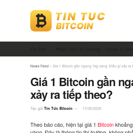
Tin Tức
Phân Tích Thị Trường
Coins & Tok
News Feed
»
Giá 1 Bitcoin gần ngang 1kg vàng: Điều gì xảy ra 
Giá 1 Bitcoin gần ng
xảy ra tiếp theo?
Tác giả
Tin Tức Bitcoin
17/05/2025
Theo báo cáo, hiện tại giá 1
Bitcoin
khoảng 
vàng. Đây là thông tin thị trường, không phả