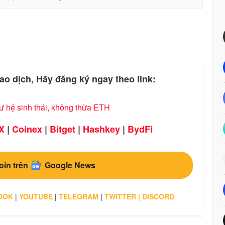
ao dịch, Hãy đăng ký ngay theo link:
ư hệ sinh thái, không thừa ETH
X
|
Coinex
|
Bitget
|
Hashkey
|
BydFi
oin trên
Google News
OOK
|
YOUTUBE
|
TELEGRAM
|
TWITTER
|
DISCORD