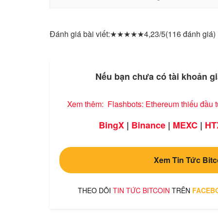
Đánh giá bài viết:
★
★
★
★
★
4,23/5
(116 đánh giá)
Nếu bạn chưa có tài khoản gi
Xem thêm:
Flashbots: Ethereum thiếu đầu t
BingX
|
Binance
|
MEXC
|
HT
Xem Tin Tức Bitc
THEO DÕI
TIN TỨC BITCOIN
TRÊN
FACEB