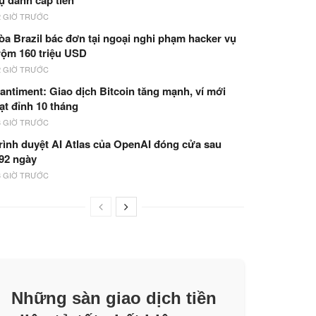
ụ đánh cắp tiền
2 GIỜ TRƯỚC
òa Brazil bác đơn tại ngoại nghi phạm hacker vụ
rộm 160 triệu USD
2 GIỜ TRƯỚC
antiment: Giao dịch Bitcoin tăng mạnh, ví mới
ạt đỉnh 10 tháng
3 GIỜ TRƯỚC
rình duyệt AI Atlas của OpenAI đóng cửa sau
92 ngày
3 GIỜ TRƯỚC
Những sàn giao dịch tiền