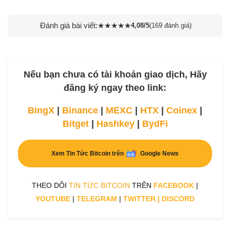
Đánh giá bài viết:
★
★
★
★
★
4,08/5
(169 đánh giá)
Nếu bạn chưa có tài khoản giao dịch, Hãy
đăng ký ngay theo link:
BingX
|
Binance
|
MEXC
|
HTX
|
Coinex
|
Bitget
|
Hashkey
|
BydFi
Xem Tin Tức Bitcoin trên
Google News
THEO DÕI
TIN TỨC BITCOIN
TRÊN
FACEBOOK
|
YOUTUBE
|
TELEGRAM
|
TWITTER
|
DISCORD