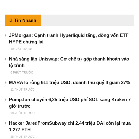
Tin Nhanh
JPMorgan: Cạnh tranh Hyperliquid tăng, dòng vốn ETF
HYPE chững lại
10 GIÂY TRƯỚC
Nhà sáng lập Uniswap: Cơ chế tự gộp thanh khoản vào
lộ trình
6 PHÚT TRƯỚC
MARA lỗ ròng 611 triệu USD, doanh thu quý II giảm 27%
12 PHÚT TRƯỚC
Pump.fun chuyển 6,25 triệu USD phí SOL sang Kraken 7
giờ trước
20 PHÚT TRƯỚC
Hacker JaredFromSubway chi 2,44 triệu DAI còn lại mua
1.277 ETH
25 PHÚT TRƯỚC