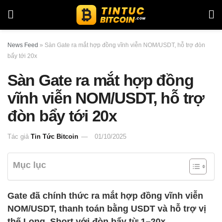
News Feed
»
Sàn Gate ra mắt hợp đồng vĩnh viễn NOM/USDT, hỗ trợ đòn
bẩy tới 20x
Sàn Gate ra mắt hợp đồng
vĩnh viễn NOM/USDT, hỗ trợ
đòn bẩy tới 20x
Tác giả
Tin Tức Bitcoin
01/10/2025
Mục lục
Gate đã chính thức ra mắt hợp đồng vĩnh viễn
NOM/USDT, thanh toán bằng USDT và hỗ trợ vị
thế Long, Short với đòn bẩy từ 1–20x.