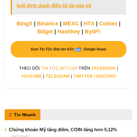
luật định danh điện tử tài sản số
BingX
|
Binance
|
MEXC
|
HTX
|
Coinex
|
Bitget
|
Hashkey
|
BydFi
Xem Tin Tức Bitcoin trên
Google News
THEO DÕI
TIN TỨC BITCOIN
TRÊN
FACEBOOK
|
YOUTUBE
|
TELEGRAM
|
TWITTER
|
DISCORD
Tin Nhanh
Chứng khoán Mỹ tăng điểm, COIN tăng hơn 5,12%
4 GIỜ TRƯỚC