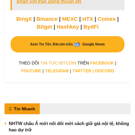
phán với Iran đang thuận lợi
BingX
|
Binance
|
MEXC
|
HTX
|
Coinex
|
Bitget
|
Hashkey
|
BydFi
Xem Tin Tức Bitcoin trên
Google News
THEO DÕI
TIN TỨC BITCOIN
TRÊN
FACEBOOK
|
YOUTUBE
|
TELEGRAM
|
TWITTER
|
DISCORD
Tin Nhanh
NHTW châu Á mới nổi đổi mới cách giữ giá nội tệ, không
hao dự trữ