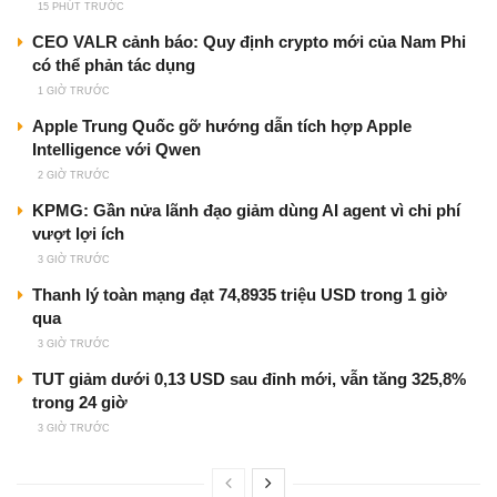
15 PHÚT TRƯỚC
CEO VALR cảnh báo: Quy định crypto mới của Nam Phi
có thể phản tác dụng
1 GIỜ TRƯỚC
Apple Trung Quốc gỡ hướng dẫn tích hợp Apple
Intelligence với Qwen
2 GIỜ TRƯỚC
KPMG: Gần nửa lãnh đạo giảm dùng AI agent vì chi phí
vượt lợi ích
3 GIỜ TRƯỚC
Thanh lý toàn mạng đạt 74,8935 triệu USD trong 1 giờ
qua
3 GIỜ TRƯỚC
TUT giảm dưới 0,13 USD sau đỉnh mới, vẫn tăng 325,8%
trong 24 giờ
3 GIỜ TRƯỚC