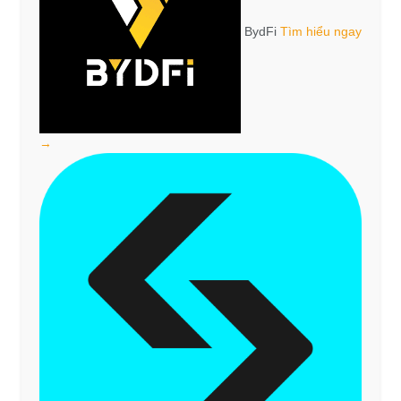
BydFi
Tìm hiểu ngay
→