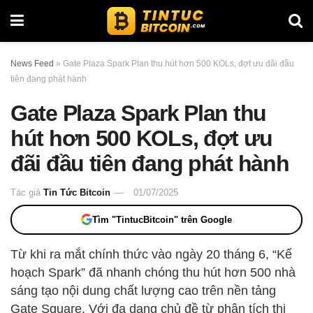
News Feed
»
Gate Plaza Spark Plan thu hút hơn 500 KOLs, đợt ưu đãi đầu
tiên đang phát hành
Gate Plaza Spark Plan thu
hút hơn 500 KOLs, đợt ưu
đãi đầu tiên đang phát hành
Tác giả
Tin Tức Bitcoin
01/07/2025
Tìm "TintucBitcoin" trên Google
Từ khi ra mắt chính thức vào ngày 20 tháng 6, “Kế
hoạch Spark” đã nhanh chóng thu hút hơn 500 nhà
sáng tạo nội dung chất lượng cao trên nền tảng
Gate Square. Với đa dạng chủ đề từ phân tích thị