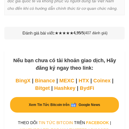
độc giả quốc tế và không phục vụ người dùng tại Việt Nam 
cho đến khi có hướng dẫn chính thức từ cơ quan chức năng.
Đánh giá bài viết:
★
★
★
★
★
4,95/5
(407 đánh giá)
Nếu bạn chưa có tài khoản giao dịch, Hãy
đăng ký ngay theo link:
BingX
|
Binance
|
MEXC
|
HTX
|
Coinex
|
Bitget
|
Hashkey
|
BydFi
Xem Tin Tức Bitcoin trên
Google News
THEO DÕI
TIN TỨC BITCOIN
TRÊN
FACEBOOK
|