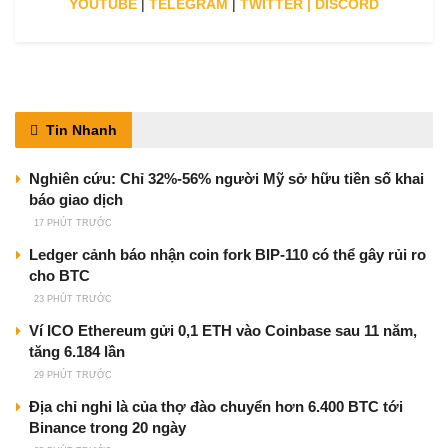
YOUTUBE
|
TELEGRAM
|
TWITTER
|
DISCORD
Tin Nhanh
Nghiên cứu: Chỉ 32%-56% người Mỹ sở hữu tiền số khai
báo giao dịch
17 PHÚT TRƯỚC
Ledger cảnh báo nhận coin fork BIP-110 có thể gây rủi ro
cho BTC
23 PHÚT TRƯỚC
Ví ICO Ethereum gửi 0,1 ETH vào Coinbase sau 11 năm,
tăng 6.184 lần
29 PHÚT TRƯỚC
Địa chỉ nghi là của thợ đào chuyển hơn 6.400 BTC tới
Binance trong 20 ngày