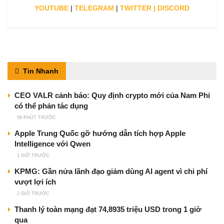
YOUTUBE
|
TELEGRAM
|
TWITTER
|
DISCORD
Tin Nhanh
CEO VALR cảnh báo: Quy định crypto mới của Nam Phi
có thể phản tác dụng
59 PHÚT TRƯỚC
Apple Trung Quốc gỡ hướng dẫn tích hợp Apple
Intelligence với Qwen
1 GIỜ TRƯỚC
KPMG: Gần nửa lãnh đạo giảm dùng AI agent vì chi phí
vượt lợi ích
2 GIỜ TRƯỚC
Thanh lý toàn mạng đạt 74,8935 triệu USD trong 1 giờ
qua