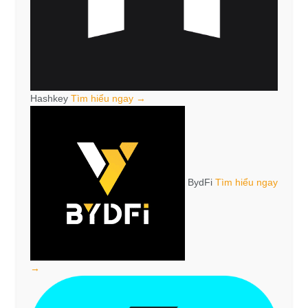
Hashkey
Tìm hiểu ngay →
BydFi
Tìm hiểu ngay
→