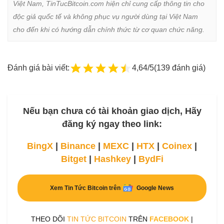
Việt Nam, TinTucBitcoin.com hiện chỉ cung cấp thông tin cho 
độc giả quốc tế và không phục vụ người dùng tại Việt Nam 
cho đến khi có hướng dẫn chính thức từ cơ quan chức năng.
Đánh giá bài viết:
4,64/5
(139 đánh giá)
Nếu bạn chưa có tài khoản giao dịch, Hãy
đăng ký ngay theo link:
BingX
|
Binance
|
MEXC
|
HTX
|
Coinex
|
Bitget
|
Hashkey
|
BydFi
Xem Tin Tức Bitcoin trên
Google News
THEO DÕI
TIN TỨC BITCOIN
TRÊN
FACEBOOK
|