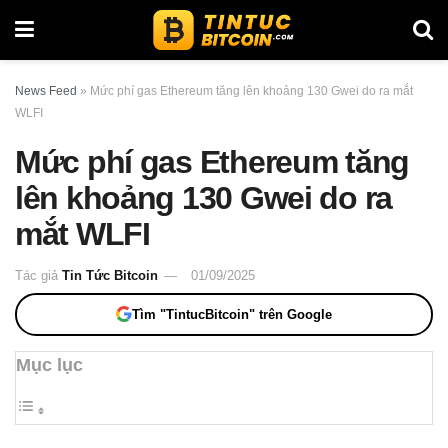
News Feed
»
Mức phí gas Ethereum tăng lên khoảng 130 Gwei do ra mắt
WLFI
Mức phí gas Ethereum tăng
lên khoảng 130 Gwei do ra
mắt WLFI
Tác giả
Tin Tức Bitcoin
01/09/2025
Tìm "TintucBitcoin" trên Google
Mục lục