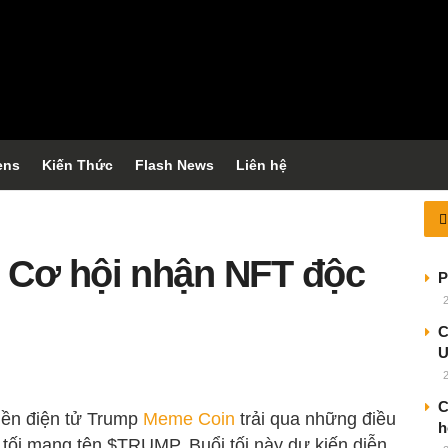
ens
Kiến Thức
Flash News
Liên hệ
n
 Cơ hội nhận NFT độc
P
C
C
tiền điện tử Trump
Meme Coin
trải qua những điều
h
 tối mang tên $TRUMP. Buổi tối này dự kiến diễn