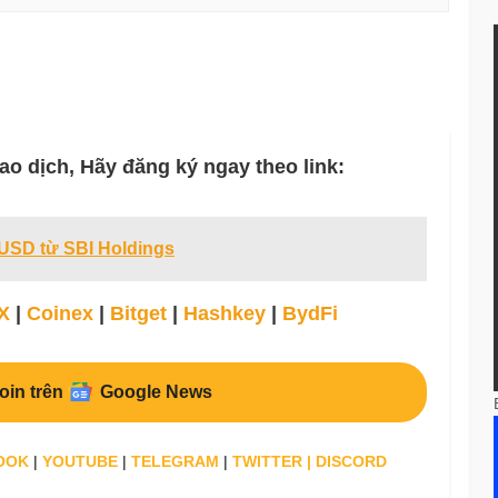
ao dịch, Hãy đăng ký ngay theo link:
 USD từ SBI Holdings
X
|
Coinex
|
Bitget
|
Hashkey
|
BydFi
oin trên
Google News
OOK
|
YOUTUBE
|
TELEGRAM
|
TWITTER
|
DISCORD