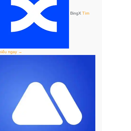
BingX
Tìm
hiểu ngay →