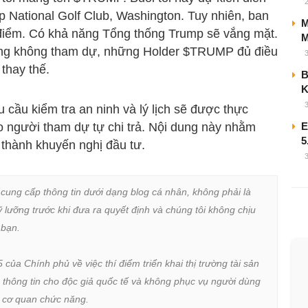
p National Golf Club, Washington. Tuy nhiên, ban
M
a điểm. Có khả năng Tổng thống Trump sẽ vắng mặt.
M
 ông không tham dự, những Holder $TRUMP đủ điều
thay thế.
B
u cầu kiểm tra an ninh và lý lịch sẽ được thực
ẽ do người tham dự tự chi trả. Nội dung này nhằm
E
5
 thành khuyến nghị đầu tư.
 cung cấp thông tin dưới dạng blog cá nhân, không phải là 
lưỡng trước khi đưa ra quyết định và chúng tôi không chịu 
bạn.

a Chính phủ về việc thí điểm triển khai thị trường tài sản 
 thông tin cho độc giả quốc tế và không phục vụ người dùng 
ừ cơ quan chức năng.