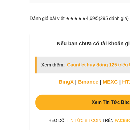
Đánh giá bài viết:
★
★
★
★
★
4,69/5
(295 đánh giá)
Nếu bạn chưa có tài khoản gi
Xem thêm:
Gauntlet huy động 125 triệu
BingX
|
Binance
|
MEXC
|
HT
Xem Tin Tức Bitc
THEO DÕI
TIN TỨC BITCOIN
TRÊN
FACEB