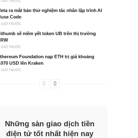
2 GIỜ TRƯỚC
eta ra mắt bản thử nghiệm tác nhân lập trình AI
use Code
3 GIỜ TRƯỚC
ithumb sẽ niêm yết token UB trên thị trường
KRW
3 GIỜ TRƯỚC
thereum Foundation nạp ETH trị giá khoảng
.070 USD lên Kraken
3 GIỜ TRƯỚC
Những sàn giao dịch tiền
điện tử tốt nhất hiện nay