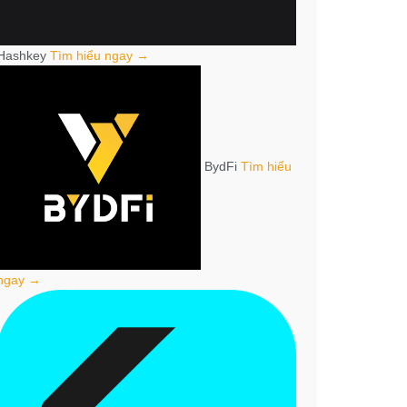
Hashkey
Tìm hiểu ngay →
BydFi
Tìm hiểu
ngay →