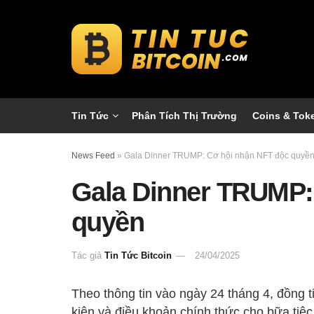
Tin Tức
Phân Tích Thị Trường
Coins & Tok
News Feed
»
Gala Dinner TRUMP: Cơ hội nhận NFT độc quyề
Gala Dinner TRUMP:
quyền
Tác giả
Tin Tức Bitcoin
24/04/2025
Theo thông tin vào ngày 24 tháng 4, đồng 
kiện và điều khoản chính thức cho bữa tiệc