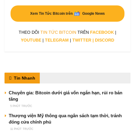
Xem Tin Tức Bitcoin trên
Google News
THEO DÕI
TIN TỨC BITCOIN
TRÊN
FACEBOOK
|
YOUTUBE
|
TELEGRAM
|
TWITTER
|
DISCORD
Tin Nhanh
Chuyên gia: Bitcoin dưới giá vốn ngắn hạn, rủi ro bán
tăng
5 PHÚT TRƯỚC
Thượng viện Mỹ thông qua ngân sách tạm thời, tránh
đóng cửa chính phủ
11 PHÚT TRƯỚC