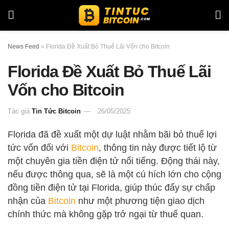
News Feed
»
Florida Đề Xuất Bỏ Thuế Lãi Vốn cho Bitcoin
Florida Đề Xuất Bỏ Thuế Lãi
Vốn cho Bitcoin
Tác giả
Tin Tức Bitcoin
26/05/2025
Florida đã đề xuất một dự luật nhằm bãi bỏ thuế lợi
tức vốn đối với
Bitcoin
, thông tin này được tiết lộ từ
một chuyên gia tiền điện tử nổi tiếng. Động thái này,
nếu được thông qua, sẽ là một cú hích lớn cho cộng
đồng tiền điện tử tại Florida, giúp thúc đẩy sự chấp
nhận của
Bitcoin
như một phương tiện giao dịch
chính thức mà không gặp trở ngại từ thuế quan.