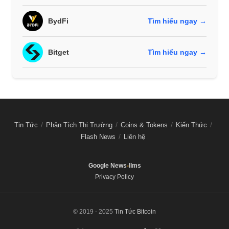
BydFi
Tìm hiểu ngay →
Bitget
Tìm hiểu ngay →
Tin Tức
Phân Tích Thị Trường
Coins & Tokens
Kiến Thức
Flash News
Liên hệ
Google News
-
llms
Privacy Policy
© 2019 - 2025
Tin Tức Bitcoin