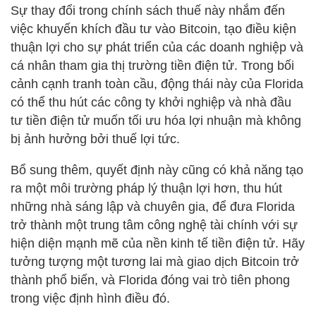
Sự thay đổi trong chính sách thuế này nhắm đến
việc khuyến khích đầu tư vào Bitcoin, tạo điều kiện
thuận lợi cho sự phát triển của các doanh nghiệp và
cá nhân tham gia thị trường tiền điện tử. Trong bối
cảnh cạnh tranh toàn cầu, động thái này của Florida
có thể thu hút các công ty khởi nghiệp và nhà đầu
tư tiền điện tử muốn tối ưu hóa lợi nhuận mà không
bị ảnh hưởng bởi thuế lợi tức.
Bổ sung thêm, quyết định này cũng có khả năng tạo
ra một môi trường pháp lý thuận lợi hơn, thu hút
những nhà sáng lập và chuyên gia, để đưa Florida
trở thành một trung tâm công nghệ tài chính với sự
hiện diện mạnh mẽ của nền kinh tế tiền điện tử. Hãy
tưởng tượng một tương lai mà giao dịch Bitcoin trở
thành phổ biến, và Florida đóng vai trò tiên phong
trong việc định hình điều đó.