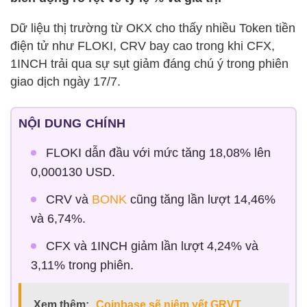
Dữ liệu thị trường từ OKX cho thấy nhiều Token tiền
điện tử như FLOKI, CRV bay cao trong khi CFX,
1INCH trải qua sự sụt giảm đáng chú ý trong phiên
giao dịch ngày 17/7.
NỘI DUNG CHÍNH
FLOKI dẫn đầu với mức tăng 18,08% lên
0,000130 USD.
CRV và
BONK
cũng tăng lần lượt 14,46%
và 6,74%.
CFX và 1INCH giảm lần lượt 4,24% và
3,11% trong phiên.
Xem thêm:
Coinbase sẽ niêm yết GRVT