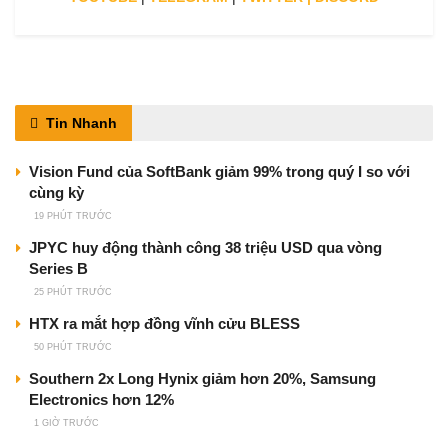
Tin Nhanh
Vision Fund của SoftBank giảm 99% trong quý I so với
cùng kỳ
19 PHÚT TRƯỚC
JPYC huy động thành công 38 triệu USD qua vòng
Series B
25 PHÚT TRƯỚC
HTX ra mắt hợp đồng vĩnh cửu BLESS
50 PHÚT TRƯỚC
Southern 2x Long Hynix giảm hơn 20%, Samsung
Electronics hơn 12%
1 GIỜ TRƯỚC