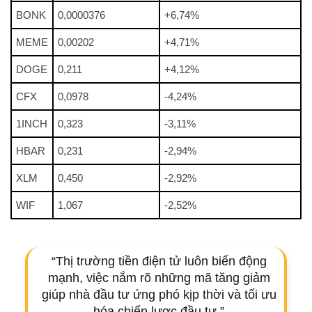
BONK
0,0000376
+6,74%
MEME
0,00202
+4,71%
DOGE
0,211
+4,12%
CFX
0,0978
-4,24%
1INCH
0,323
-3,11%
HBAR
0,231
-2,94%
XLM
0,450
-2,92%
WIF
1,067
-2,52%
“Thị trường tiền điện tử luôn biến động
mạnh, việc nắm rõ những mã tăng giảm
giúp nhà đầu tư ứng phó kịp thời và tối ưu
hóa chiến lược đầu tư.”