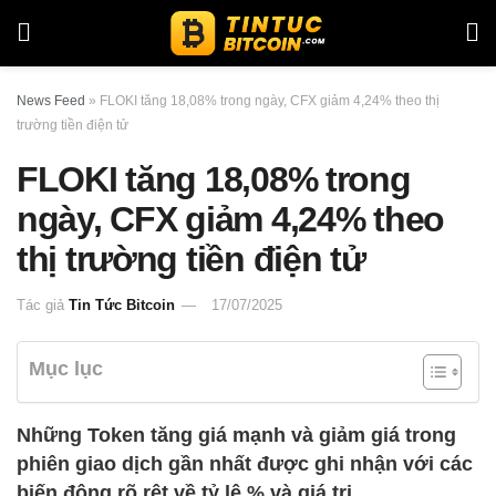
News Feed
»
FLOKI tăng 18,08% trong ngày, CFX giảm 4,24% theo thị
trường tiền điện tử
FLOKI tăng 18,08% trong
ngày, CFX giảm 4,24% theo
thị trường tiền điện tử
Tác giả
Tin Tức Bitcoin
17/07/2025
Mục lục
Những Token tăng giá mạnh và giảm giá trong
phiên giao dịch gần nhất được ghi nhận với các
biến động rõ rệt về tỷ lệ % và giá trị.