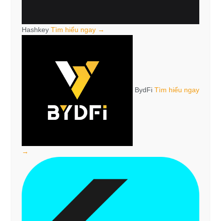
Hashkey
Tìm hiểu ngay →
BydFi
Tìm hiểu ngay
→