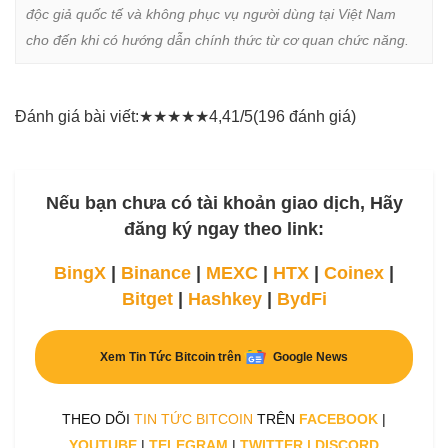
độc giả quốc tế và không phục vụ người dùng tại Việt Nam 
cho đến khi có hướng dẫn chính thức từ cơ quan chức năng.
Đánh giá bài viết:
★
★
★
★
★
4,41/5
(196 đánh giá)
Nếu bạn chưa có tài khoản giao dịch, Hãy
đăng ký ngay theo link:
BingX
|
Binance
|
MEXC
|
HTX
|
Coinex
|
Bitget
|
Hashkey
|
BydFi
Xem Tin Tức Bitcoin trên
Google News
THEO DÕI
TIN TỨC BITCOIN
TRÊN
FACEBOOK
|
YOUTUBE
|
TELEGRAM
|
TWITTER
|
DISCORD