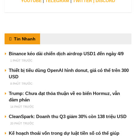
YOUTUBE
|
TELEGRAM
|
TWITTER
|
DISCORD
Tin Nhanh
Binance kéo dài chiến dịch airdrop USD1 đến ngày 4/9
1 PHÚT TRƯỚC
Thiết bị tiêu dùng OpenAI hình donut, giá có thể trên 300
USD
8 PHÚT TRƯỚC
Trump: Chưa đạt thỏa thuận về eo biển Hormuz, vẫn
đàm phán
14 PHÚT TRƯỚC
CleanSpark: Doanh thu Q3 giảm 30% còn 138 triệu USD
20 PHÚT TRƯỚC
Kế hoạch thoái vốn trong dự luật tiền số có thể giúp