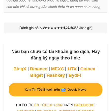
độc giả quốc tế và không phục vụ người dùng tại Việt Nam 
cho đến khi có hướng dẫn chính thức từ cơ quan chức năng.
Đánh giá bài viết:
★
★
★
★
★
4,27/5
(385 đánh giá)
Nếu bạn chưa có tài khoản giao dịch, Hãy
đăng ký ngay theo link:
BingX
|
Binance
|
MEXC
|
HTX
|
Coinex
|
Bitget
|
Hashkey
|
BydFi
Xem Tin Tức Bitcoin trên
Google News
THEO DÕI
TIN TỨC BITCOIN
TRÊN
FACEBOOK
|