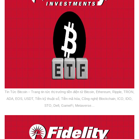
Tin Tức Bitcoin – Trang tin tức thị trường tiền điện tử Bitcoin, Ethereum, Ripple, TRON,
ADA, EOS, USDT, Tiền kỹ thuật số, Tiền mã hóa, Công nghệ Blockchain, ICO, IDO,
STO, Defi, GameFi, Metaverse…