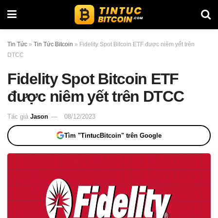
Tin Tức
»
Tin Tức Bitcoin
»
Fidelity Spot Bitcoin ETF được niêm yết trên
DTCC
Fidelity Spot Bitcoin ETF
được niêm yết trên DTCC
Tác giả
Jason
08/12/2023
Tìm "TintucBitcoin" trên Google