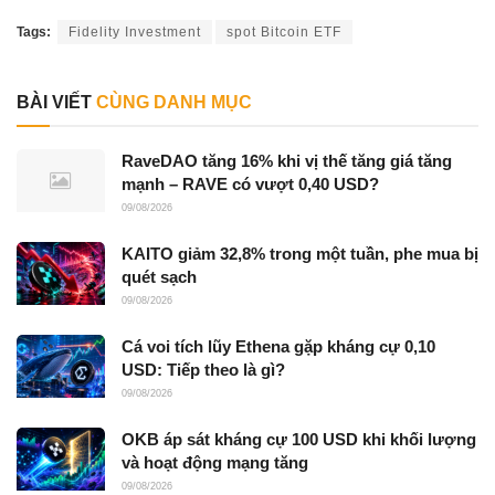
Tags:
Fidelity Investment
spot Bitcoin ETF
BÀI VIẾT
CÙNG DANH MỤC
RaveDAO tăng 16% khi vị thế tăng giá tăng
mạnh – RAVE có vượt 0,40 USD?
09/08/2026
KAITO giảm 32,8% trong một tuần, phe mua bị
quét sạch
09/08/2026
Cá voi tích lũy Ethena gặp kháng cự 0,10
USD: Tiếp theo là gì?
09/08/2026
OKB áp sát kháng cự 100 USD khi khối lượng
và hoạt động mạng tăng
09/08/2026