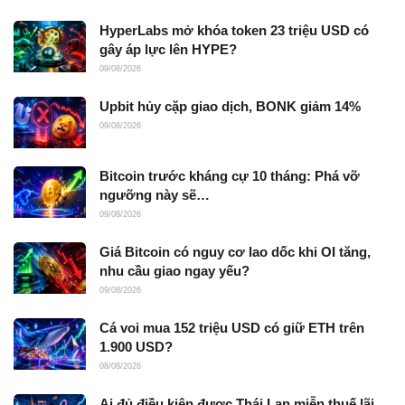
HyperLabs mở khóa token 23 triệu USD có
gây áp lực lên HYPE?
09/08/2026
Upbit hủy cặp giao dịch, BONK giảm 14%
09/08/2026
Bitcoin trước kháng cự 10 tháng: Phá vỡ
ngưỡng này sẽ…
09/08/2026
Giá Bitcoin có nguy cơ lao dốc khi OI tăng,
nhu cầu giao ngay yếu?
09/08/2026
Cá voi mua 152 triệu USD có giữ ETH trên
1.900 USD?
08/08/2026
Ai đủ điều kiện được Thái Lan miễn thuế lãi