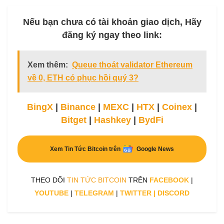
Nếu bạn chưa có tài khoản giao dịch, Hãy
đăng ký ngay theo link:
Xem thêm:
Queue thoát validator Ethereum
về 0, ETH có phục hồi quý 3?
BingX
|
Binance
|
MEXC
|
HTX
|
Coinex
|
Bitget
|
Hashkey
|
BydFi
Xem Tin Tức Bitcoin trên
Google News
THEO DÕI
TIN TỨC BITCOIN
TRÊN
FACEBOOK
|
YOUTUBE
|
TELEGRAM
|
TWITTER
|
DISCORD