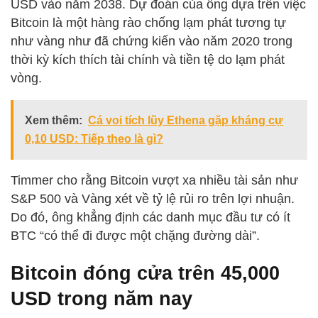
USD vào năm 2038. Dự đoán của ông dựa trên việc
Bitcoin là một hàng rào chống lạm phát tương tự
như vàng như đã chứng kiến vào năm 2020 trong
thời kỳ kích thích tài chính và tiền tệ do lạm phát
vòng.
Xem thêm:
Cá voi tích lũy Ethena gặp kháng cự
0,10 USD: Tiếp theo là gì?
Timmer cho rằng Bitcoin vượt xa nhiều tài sản như
S&P 500 và Vàng xét về tỷ lệ rủi ro trên lợi nhuận.
Do đó, ông khẳng định các danh mục đầu tư có ít
BTC “có thể đi được một chặng đường dài”.
Bitcoin đóng cửa trên 45,000
USD trong năm nay