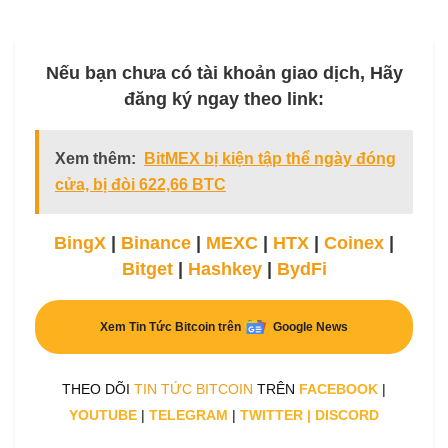
Nếu bạn chưa có tài khoản giao dịch, Hãy
đăng ký ngay theo link:
Xem thêm:
BitMEX bị kiện tập thể ngày đóng
cửa, bị đòi 622,66 BTC
BingX
|
Binance
|
MEXC
|
HTX
|
Coinex
|
Bitget
|
Hashkey
|
BydFi
Xem Tin Tức Bitcoin trên
Google News
THEO DÕI
TIN TỨC BITCOIN
TRÊN
FACEBOOK
|
YOUTUBE
|
TELEGRAM
|
TWITTER
|
DISCORD