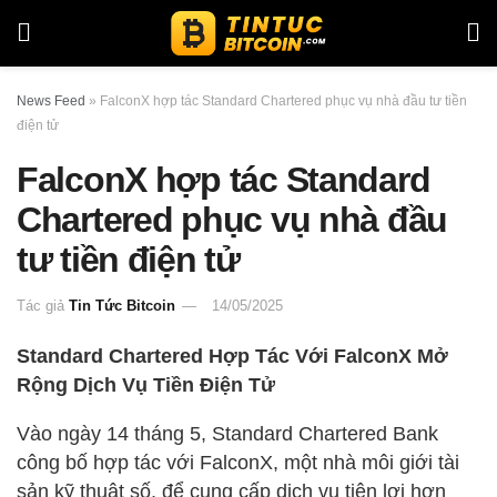
News Feed
»
FalconX hợp tác Standard Chartered phục vụ nhà đầu tư tiền
điện tử
FalconX hợp tác Standard
Chartered phục vụ nhà đầu
tư tiền điện tử
Tác giả
Tin Tức Bitcoin
14/05/2025
Standard Chartered Hợp Tác Với FalconX Mở
Rộng Dịch Vụ Tiền Điện Tử
Vào ngày 14 tháng 5, Standard Chartered Bank
công bố hợp tác với FalconX, một nhà môi giới tài
sản kỹ thuật số, để cung cấp dịch vụ tiện lợi hơn