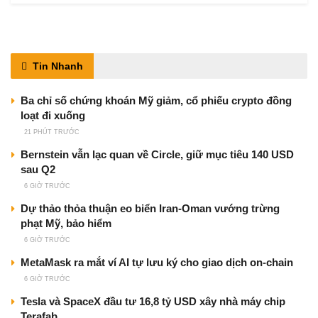
Tin Nhanh
Ba chỉ số chứng khoán Mỹ giảm, cổ phiếu crypto đồng
loạt đi xuống
21 PHÚT TRƯỚC
Bernstein vẫn lạc quan về Circle, giữ mục tiêu 140 USD
sau Q2
6 GIỜ TRƯỚC
Dự thảo thỏa thuận eo biển Iran-Oman vướng trừng
phạt Mỹ, bảo hiểm
6 GIỜ TRƯỚC
MetaMask ra mắt ví AI tự lưu ký cho giao dịch on-chain
6 GIỜ TRƯỚC
Tesla và SpaceX đầu tư 16,8 tỷ USD xây nhà máy chip
Terafab