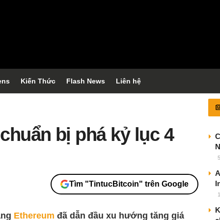
ens
Kiến Thức
Flash News
Liên hệ
chuẩn bị phá kỷ lục 4
C
N
A
I
Tìm "TintucBitcoin" trên Google
K
rằng
Ethereum
đã dẫn đầu xu hướng tăng giá