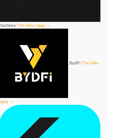
Hashkey
Tìm hiểu ngay →
BydFi
Tìm hiểu
ngay →