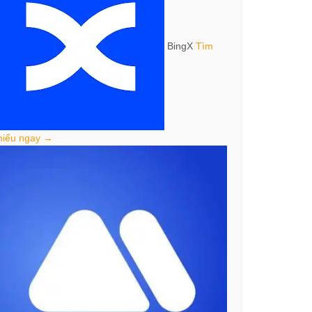
BingX
Tìm
hiểu ngay →