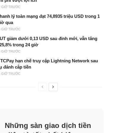
hi phí vượt lợi ích
2 GIỜ TRƯỚC
hanh lý toàn mạng đạt 74,8935 triệu USD trong 1
iờ qua
3 GIỜ TRƯỚC
UT giảm dưới 0,13 USD sau đỉnh mới, vẫn tăng
25,8% trong 24 giờ
3 GIỜ TRƯỚC
TCPay hạn chế truy cập Lightning Network sau
ụ đánh cắp tiền
5 GIỜ TRƯỚC
Những sàn giao dịch tiền