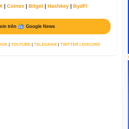
X
|
Coinex
|
Bitget
|
Hashkey
|
BydFi
oin trên
Google News
OOK
|
YOUTUBE
|
TELEGRAM
|
TWITTER
|
DISCORD