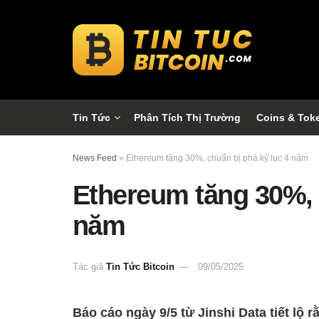
Tin Tức
Phân Tích Thị Trường
Coins & Tok
News Feed
»
Ethereum tăng 30%, chuẩn bị phá kỷ lục 4 năm
Ethereum tăng 30%, 
năm
Tác giả
Tin Tức Bitcoin
09/05/2025
Báo cáo ngày 9/5 từ Jinshi Data tiết lộ 