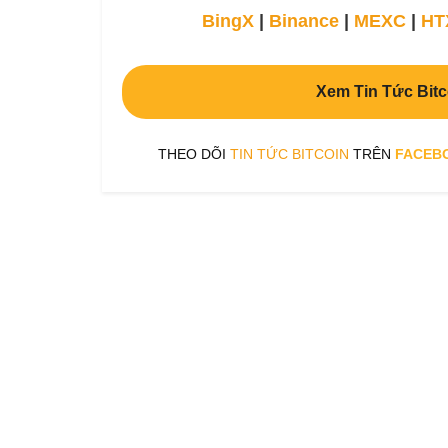
BingX
|
Binance
|
MEXC
|
HT
Xem Tin Tức Bitc
THEO DÕI
TIN TỨC BITCOIN
TRÊN
FACEB