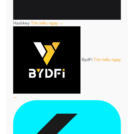
Hashkey
Tìm hiểu ngay →
BydFi
Tìm hiểu ngay
→