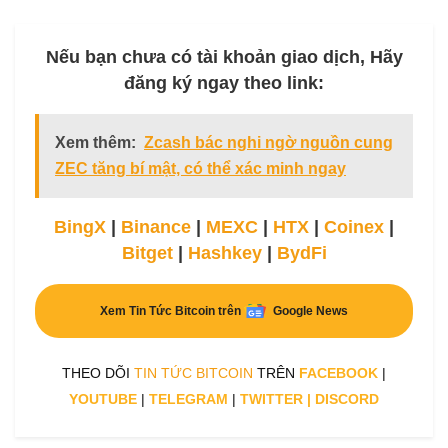
Nếu bạn chưa có tài khoản giao dịch, Hãy
đăng ký ngay theo link:
Xem thêm:
Zcash bác nghi ngờ nguồn cung
ZEC tăng bí mật, có thể xác minh ngay
BingX
|
Binance
|
MEXC
|
HTX
|
Coinex
|
Bitget
|
Hashkey
|
BydFi
Xem Tin Tức Bitcoin trên
Google News
THEO DÕI
TIN TỨC BITCOIN
TRÊN
FACEBOOK
|
YOUTUBE
|
TELEGRAM
|
TWITTER
|
DISCORD