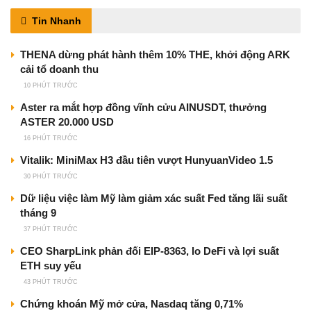
Tin Nhanh
THENA dừng phát hành thêm 10% THE, khởi động ARK
cải tổ doanh thu
10 PHÚT TRƯỚC
Aster ra mắt hợp đồng vĩnh cửu AINUSDT, thưởng
ASTER 20.000 USD
16 PHÚT TRƯỚC
Vitalik: MiniMax H3 đầu tiên vượt HunyuanVideo 1.5
30 PHÚT TRƯỚC
Dữ liệu việc làm Mỹ làm giảm xác suất Fed tăng lãi suất
tháng 9
37 PHÚT TRƯỚC
CEO SharpLink phản đối EIP-8363, lo DeFi và lợi suất
ETH suy yếu
43 PHÚT TRƯỚC
Chứng khoán Mỹ mở cửa, Nasdaq tăng 0,71%