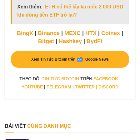
Xem thêm:
ETH có thể lấy lại mốc 2.000 USD
khi dòng tiền ETF trở lại?
BingX
|
Binance
|
MEXC
|
HTX
|
Coinex
|
Bitget
|
Hashkey
|
BydFi
Xem Tin Tức Bitcoin trên
Google News
THEO DÕI
TIN TỨC BITCOIN
TRÊN
FACEBOOK
|
YOUTUBE
|
TELEGRAM
|
TWITTER
|
DISCORD
BÀI VIẾT
CÙNG DANH MỤC