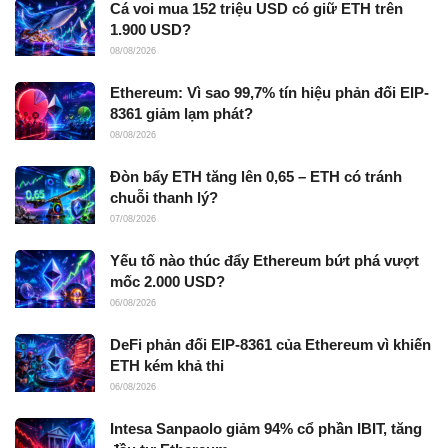
Cá voi mua 152 triệu USD có giữ ETH trên
1.900 USD?
08/08/2026
Ethereum: Vì sao 99,7% tín hiệu phản đối EIP-
8361 giảm lạm phát?
08/08/2026
Đòn bẩy ETH tăng lên 0,65 – ETH có tránh
chuỗi thanh lý?
07/08/2026
Yếu tố nào thúc đẩy Ethereum bứt phá vượt
mốc 2.000 USD?
06/08/2026
DeFi phản đối EIP-8361 của Ethereum vì khiến
ETH kém khả thi
06/08/2026
Intesa Sanpaolo giảm 94% cổ phần IBIT, tăng