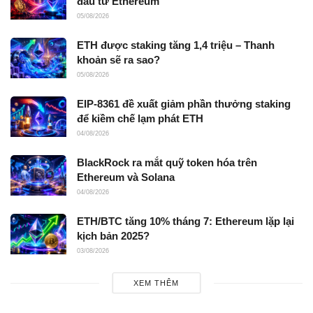
đầu tư Ethereum
05/08/2026
ETH được staking tăng 1,4 triệu – Thanh
khoản sẽ ra sao?
05/08/2026
EIP-8361 đề xuất giảm phần thưởng staking
để kiềm chế lạm phát ETH
04/08/2026
BlackRock ra mắt quỹ token hóa trên
Ethereum và Solana
04/08/2026
ETH/BTC tăng 10% tháng 7: Ethereum lặp lại
kịch bản 2025?
03/08/2026
XEM THÊM