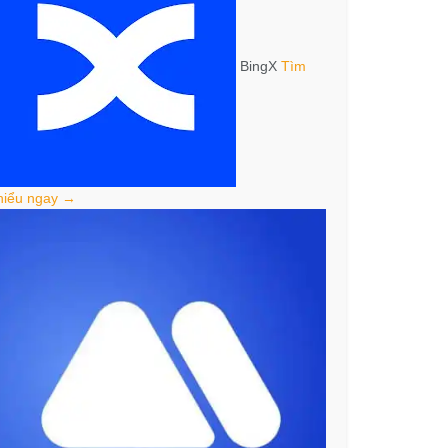
BingX
Tìm
hiểu ngay →