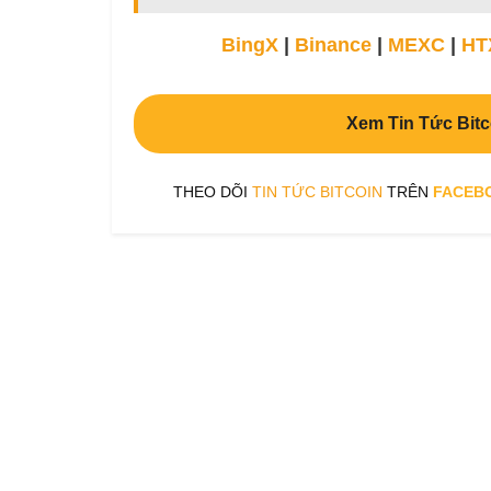
BingX
|
Binance
|
MEXC
|
HT
Xem Tin Tức Bitc
THEO DÕI
TIN TỨC BITCOIN
TRÊN
FACEB