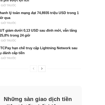
hi phí vượt lợi ích
2 GIỜ TRƯỚC
hanh lý toàn mạng đạt 74,8935 triệu USD trong 1
iờ qua
2 GIỜ TRƯỚC
UT giảm dưới 0,13 USD sau đỉnh mới, vẫn tăng
25,8% trong 24 giờ
2 GIỜ TRƯỚC
TCPay hạn chế truy cập Lightning Network sau
ụ đánh cắp tiền
4 GIỜ TRƯỚC
Những sàn giao dịch tiền