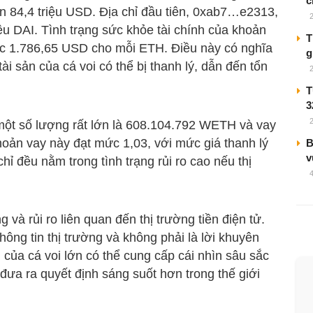
c
đến 84,4 triệu USD. Địa chỉ đầu tiên, 0xab7…e2313,
u DAI. Tình trạng sức khỏe tài chính của khoản
T
mức 1.786,65 USD cho mỗi ETH. Điều này có nghĩa
g
i sản của cá voi có thể bị thanh lý, dẫn đến tổn
T
3
một số lượng rất lớn là 608.104.792 WETH và vay
hoản vay này đạt mức 1,03, với mức giá thanh lý
B
v
hỉ đều nằm trong tình trạng rủi ro cao nếu thị
à rủi ro liên quan đến thị trường tiền điện tử.
ông tin thị trường và không phải là lời khuyên
 của cá voi lớn có thể cung cấp cái nhìn sâu sắc
đưa ra quyết định sáng suốt hơn trong thế giới