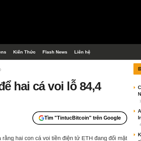
ens
Kiến Thức
Flash News
Liên hệ
D
 hai cá voi lỗ 84,4
C
N
A
I
Tìm "TintucBitcoin" trên Google
K
 rằng hai con cá voi tiền điện tử ETH đang đối mặt