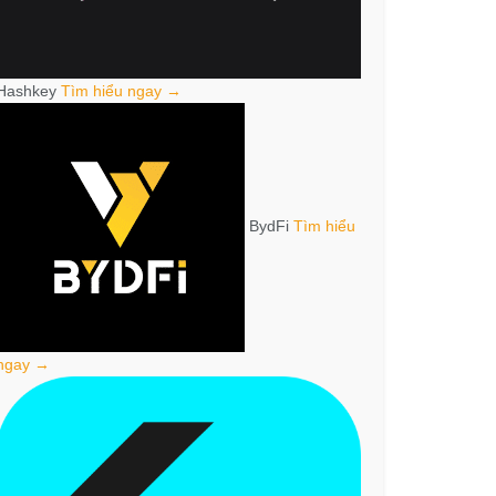
Hashkey
Tìm hiểu ngay →
BydFi
Tìm hiểu
ngay →