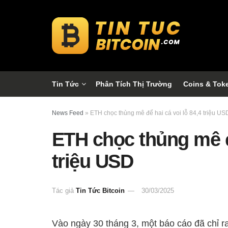
Tin Tức
Phân Tích Thị Trường
Coins & Tok
News Feed
»
ETH chọc thủng mê để hai cá voi lỗ 84,4 triệu US
ETH chọc thủng mê để
triệu USD
Tác giả
Tin Tức Bitcoin
30/03/2025
Vào ngày 30 tháng 3, một báo cáo đã chỉ ra