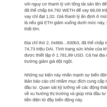
với nguy cơ thanh lý với tổng tài sản lên 
đã thế chấp 64.792 WETH để vay 68,09 triệ
vay chỉ đạt 1,02. Giá thanh lý ấn định ở 
là nếu giá ETH giảm xuống dưới mức này, tà
thất lớn.
Địa chỉ thứ 2, 0x6bb…830b3, đã thế chấp 
74,73 triệu DAI. Tình trạng sức khỏe của k
được thiết lập ở 1.781,99 USD. Cả hai địa c
trường giảm giá đột ngột.
Những sự kiện này nhấn mạnh sự biến động v
Bản báo cáo chỉ nhằm mục đích cung cấp th
đầu tư. Quan sát kỹ lưỡng về các động thái
về xu hướng thị trường và giúp nhà đầu tư 
tiền điện tử đầy biến động này.