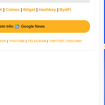
X
|
Coinex
|
Bitget
|
Hashkey
|
BydFi
oin trên
Google News
OOK
|
YOUTUBE
|
TELEGRAM
|
TWITTER
|
DISCORD