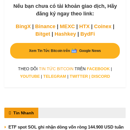
Nếu bạn chưa có tài khoản giao dịch, Hãy
đăng ký ngay theo link:
BingX
|
Binance
|
MEXC
|
HTX
|
Coinex
|
Bitget
|
Hashkey
|
BydFi
Xem Tin Tức Bitcoin trên
Google News
THEO DÕI
TIN TỨC BITCOIN
TRÊN
FACEBOOK
|
YOUTUBE
|
TELEGRAM
|
TWITTER
|
DISCORD
Tin Nhanh
ETF spot SOL ghi nhận dòng vốn ròng 144.900 USD tuần