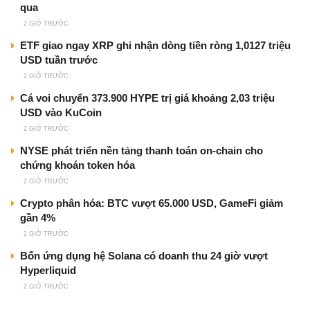
qua
2 GIỜ TRƯỚC
ETF giao ngay XRP ghi nhận dòng tiền ròng 1,0127 triệu
USD tuần trước
2 GIỜ TRƯỚC
Cá voi chuyển 373.900 HYPE trị giá khoảng 2,03 triệu
USD vào KuCoin
2 GIỜ TRƯỚC
NYSE phát triển nền tảng thanh toán on-chain cho
chứng khoán token hóa
2 GIỜ TRƯỚC
Crypto phân hóa: BTC vượt 65.000 USD, GameFi giảm
gần 4%
2 GIỜ TRƯỚC
Bốn ứng dụng hệ Solana có doanh thu 24 giờ vượt
Hyperliquid
2 GIỜ TRƯỚC