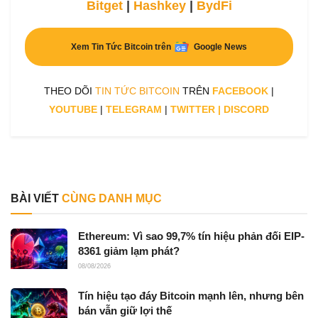
Bitget
|
Hashkey
|
BydFi
Xem Tin Tức Bitcoin trên
Google News
THEO DÕI
TIN TỨC BITCOIN
TRÊN
FACEBOOK
|
YOUTUBE
|
TELEGRAM
|
TWITTER
|
DISCORD
BÀI VIẾT
CÙNG DANH MỤC
Ethereum: Vì sao 99,7% tín hiệu phản đối EIP-
8361 giảm lạm phát?
08/08/2026
Tín hiệu tạo đáy Bitcoin mạnh lên, nhưng bên
bán vẫn giữ lợi thế