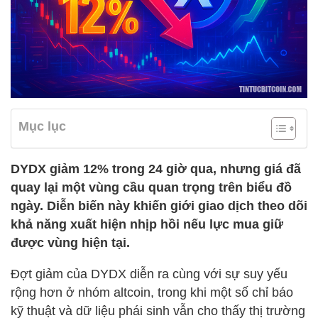
Mục lục
DYDX giảm 12% trong 24 giờ qua, nhưng giá đã
quay lại một vùng cầu quan trọng trên biểu đồ
ngày. Diễn biến này khiến giới giao dịch theo dõi
khả năng xuất hiện nhịp hồi nếu lực mua giữ
được vùng hiện tại.
Đợt giảm của DYDX diễn ra cùng với sự suy yếu
rộng hơn ở nhóm altcoin, trong khi một số chỉ báo
kỹ thuật và dữ liệu phái sinh vẫn cho thấy thị trường