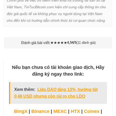
Chính phủ về việc thí điểm triển khai thị trường tài sản số tại 
Việt Nam, TinTucBitcoin.com hiện chỉ cung cấp thông tin cho 
độc giả quốc tế và không phục vụ người dùng tại Việt Nam 
cho đến khi có hướng dẫn chính thức từ cơ quan chức năng.
Đánh giá bài viết:
★
★
★
★
★
4,54/5
(11 đánh giá)
Nếu bạn chưa có tài khoản giao dịch, Hãy
đăng ký ngay theo link:
Xem thêm:
Lido DAO tăng 13%, hướng tới
0,46 USD nhưng còn rủi ro cho LDO
BingX
|
Binance
|
MEXC
|
HTX
|
Coinex
|