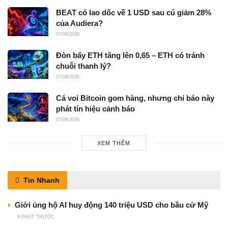
BEAT có lao dốc về 1 USD sau cú giảm 28%
của Audiera?
07/08/2026
Đòn bẩy ETH tăng lên 0,65 – ETH có tránh
chuỗi thanh lý?
07/08/2026
Cá voi Bitcoin gom hàng, nhưng chỉ báo này
phát tín hiệu cảnh báo
07/08/2026
XEM THÊM
Tin Nhanh
Giới ủng hộ AI huy động 140 triệu USD cho bầu cử Mỹ
6 PHÚT TRƯỚC