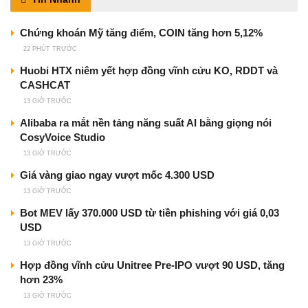
Chứng khoán Mỹ tăng điểm, COIN tăng hơn 5,12%
22 PHÚT TRƯỚC
Huobi HTX niêm yết hợp đồng vĩnh cửu KO, RDDT và
CASHCAT
13 GIỜ TRƯỚC
Alibaba ra mắt nền tảng năng suất AI bằng giọng nói
CosyVoice Studio
13 GIỜ TRƯỚC
Giá vàng giao ngay vượt mốc 4.300 USD
13 GIỜ TRƯỚC
Bot MEV lấy 370.000 USD từ tiền phishing với giá 0,03
USD
13 GIỜ TRƯỚC
Hợp đồng vĩnh cửu Unitree Pre-IPO vượt 90 USD, tăng
hơn 23%
13 GIỜ TRƯỚC