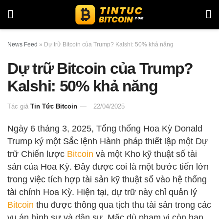
News Feed
»
Dự trữ Bitcoin của Trump? Kalshi: 50% khả năng
Dự trữ Bitcoin của Trump?
Kalshi: 50% khả năng
Tác giả
Tin Tức Bitcoin
22/04/2025
Ngày 6 tháng 3, 2025, Tổng thống Hoa Kỳ Donald
Trump ký một Sắc lệnh Hành pháp thiết lập một Dự
trữ Chiến lược
Bitcoin
và một Kho kỹ thuật số tài
sản của Hoa Kỳ. Đây được coi là một bước tiến lớn
trong việc tích hợp tài sản kỹ thuật số vào hệ thống
tài chính Hoa Kỳ. Hiện tại, dự trữ này chỉ quản lý
Bitcoin
thu được thông qua tịch thu tài sản trong các
vụ án hình sự và dân sự. Mặc dù phạm vi còn hạn