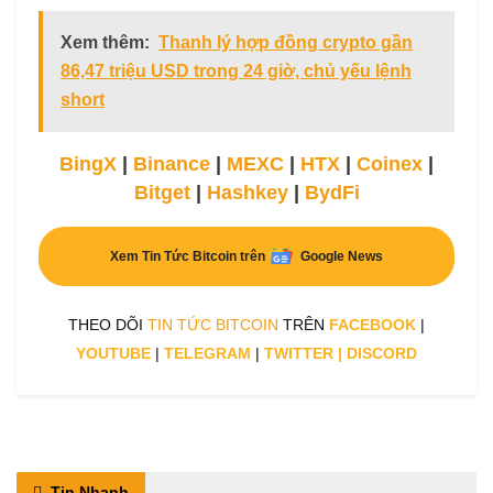
Xem thêm:
Thanh lý hợp đồng crypto gần
86,47 triệu USD trong 24 giờ, chủ yếu lệnh
short
BingX
|
Binance
|
MEXC
|
HTX
|
Coinex
|
Bitget
|
Hashkey
|
BydFi
Xem Tin Tức Bitcoin trên
Google News
THEO DÕI
TIN TỨC BITCOIN
TRÊN
FACEBOOK
|
YOUTUBE
|
TELEGRAM
|
TWITTER
|
DISCORD
Tin Nhanh