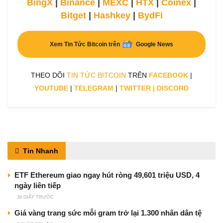
BingX
|
Binance
|
MEXC
|
HTX
|
Coinex
|
Bitget
|
Hashkey
|
BydFi
Xem Tin Tức Bitcoin trên
Google News
THEO DÕI
TIN TỨC BITCOIN
TRÊN
FACEBOOK
|
YOUTUBE
|
TELEGRAM
|
TWITTER
|
DISCORD
Tin Nhanh
ETF Ethereum giao ngay hút ròng 49,601 triệu USD, 4
ngày liên tiếp
39 GIÂY TRƯỚC
Giá vàng trang sức mỗi gram trở lại 1.300 nhân dân tệ