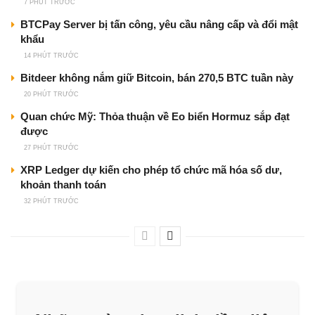
7 PHÚT TRƯỚC
BTCPay Server bị tấn công, yêu cầu nâng cấp và đổi mật
khẩu
14 PHÚT TRƯỚC
Bitdeer không nắm giữ Bitcoin, bán 270,5 BTC tuần này
20 PHÚT TRƯỚC
Quan chức Mỹ: Thỏa thuận về Eo biển Hormuz sắp đạt
được
27 PHÚT TRƯỚC
XRP Ledger dự kiến cho phép tổ chức mã hóa số dư,
khoản thanh toán
32 PHÚT TRƯỚC