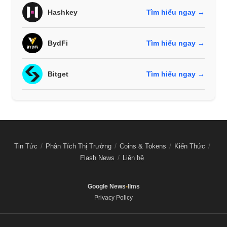
Hashkey
Tìm hiểu ngay →
BydFi
Tìm hiểu ngay →
Bitget
Tìm hiểu ngay →
Tin Tức
Phân Tích Thị Trường
Coins & Tokens
Kiến Thức
Flash News
Liên hệ
Google News
-
llms
Privacy Policy