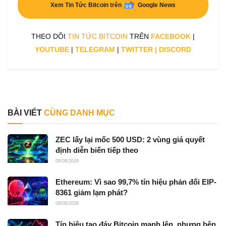
Xem Tin Tức Bitcoin trên
Google News
THEO DÕI
TIN TỨC BITCOIN
TRÊN
FACEBOOK
|
YOUTUBE
|
TELEGRAM
|
TWITTER
|
DISCORD
BÀI VIẾT
CÙNG DANH MỤC
ZEC lấy lại mốc 500 USD: 2 vùng giá quyết
định diễn biến tiếp theo
08/08/2026
Ethereum: Vì sao 99,7% tín hiệu phản đối EIP-
8361 giảm lạm phát?
08/08/2026
Tín hiệu tạo đáy Bitcoin mạnh lên, nhưng bên