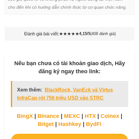
cho đến khi có hướng dẫn chính thức từ cơ quan chức năng.
Đánh giá bài viết:
★
★
★
★
★
4,15/5
(408 đánh giá)
Nếu bạn chưa có tài khoản giao dịch, Hãy
đăng ký ngay theo link:
Xem thêm:
BlackRock, VanEck và Virtus
InfraCap rót 756 triệu USD vào STRC
BingX
|
Binance
|
MEXC
|
HTX
|
Coinex
|
Bitget
|
Hashkey
|
BydFi