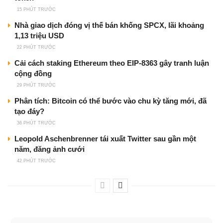
15 PHÚT TRƯỚC
Nhà giao dịch đóng vị thế bán khống SPCX, lãi khoảng
1,13 triệu USD
22 PHÚT TRƯỚC
Cải cách staking Ethereum theo EIP-8363 gây tranh luận
cộng đồng
29 PHÚT TRƯỚC
Phân tích: Bitcoin có thể bước vào chu kỳ tăng mới, đã
tạo đáy?
36 PHÚT TRƯỚC
Leopold Aschenbrenner tái xuất Twitter sau gần một
năm, đăng ảnh cưới
42 PHÚT TRƯỚC