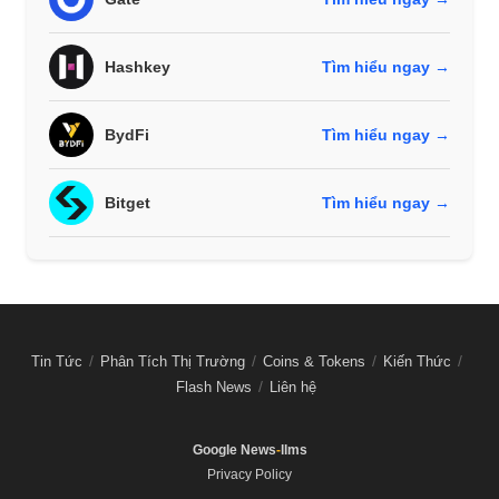
Hashkey
Tìm hiểu ngay →
BydFi
Tìm hiểu ngay →
Bitget
Tìm hiểu ngay →
Tin Tức
Phân Tích Thị Trường
Coins & Tokens
Kiến Thức
Flash News
Liên hệ
Google News
-
llms
Privacy Policy