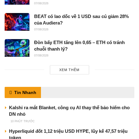
07/08/2026
BEAT có lao dốc về 1 USD sau cú giảm 28%
của Audiera?
07/08/2026
Đòn bẩy ETH tăng lên 0,65 – ETH có tránh
chuỗi thanh lý?
07/08/2026
XEM THÊM
Tin Nhanh
Kalshi ra mắt Blanket, công cụ AI thay thế bảo hiểm cho
DN nhỏ
10 PHÚT TRƯỚC
Hyperliquid đốt 1,12 triệu USD HYPE, lũy kế 47,57 triệu
token