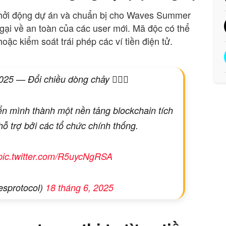
 khởi động dự án và chuẩn bị cho Waves Summer
gại về an toàn của các user mới. Mã độc có thể
oặc kiểm soát trái phép các ví tiền điện tử.
5 — Đổi chiều dòng chảy 🏄🏻‍♂️
ển mình thành một nền tảng blockchain tích
hỗ trợ bởi các tổ chức chính thống.
pic.twitter.com/R5uycNgRSA
sprotocol)
18 tháng 6, 2025