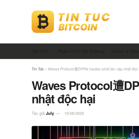
Tin Tức
Phân Tích Thị Trường
Coins & Tok
Tin Tức
»
Waves Protocol遭DPRK hacker phát tán cập nhật độc 
Waves Protocol遭DPR
nhật độc hại
Tác giả
July
19/06/2025