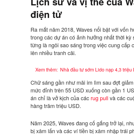
Lịch sử và vị thế của W
điện tử
Ra mắt năm 2018, Waves nổi bật với vốn h
trong các dự án có ảnh hưởng nhất thời kỳ s
từng là ngôi sao sáng trong việc cung cấp
lên nhiều tranh cãi.
Xem thêm:
Nhà đầu tư sớm Lido nạp 4,3 triệ
Chữ sáng gần như mãi im lìm sau đợt giả
mức đỉnh trên 55 USD xuống còn gần 1 USD.
án chỉ là vở kịch của các
rug pull
và các cuộ
hàng trăm triệu USD.
Năm 2025, Waves đang cố gắng trở lại, nhưn
bị xâm lấn và các ví tiền bị xâm nhập trái p