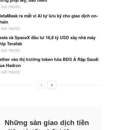
rừng phạt Mỹ, bảo hiểm
7 GIỜ TRƯỚC
etaMask ra mắt ví AI tự lưu ký cho giao dịch on-
hain
7 GIỜ TRƯỚC
esla và SpaceX đầu tư 16,8 tỷ USD xây nhà máy
hip Terafab
7 GIỜ TRƯỚC
ether vào thị trường token hóa BĐS Ả Rập Saudi
ua Hadron
7 GIỜ TRƯỚC
Những sàn giao dịch tiền