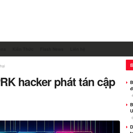
ens
Kiến Thức
Flash News
Liên hệ
hại
K hacker phát tán cập
B
đ
B
U
D