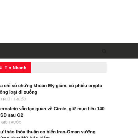
Tin Nhanh
a chỉ số chứng khoán Mỹ giảm, cổ phiếu crypto
ồng loạt đi xuống
41 PHÚT TRƯỚC
ernstein vẫn lạc quan về Circle, giữ mục tiêu 140
SD sau Q2
6 GIỜ TRƯỚC
ự thảo thỏa thuận eo biển Iran-Oman vướng