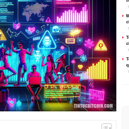
t
M
c
T
c
T
q