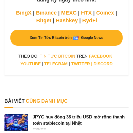
BingX
|
Binance
|
MEXC
|
HTX
|
Coinex
|
Bitget
|
Hashkey
|
BydFi
Xem Tin Tức Bitcoin trên
Google News
THEO DÕI
TIN TỨC BITCOIN
TRÊN
FACEBOOK
|
YOUTUBE
|
TELEGRAM
|
TWITTER
|
DISCORD
BÀI VIẾT
CÙNG DANH MỤC
JPYC huy động 38 triệu USD mở rộng thanh
toán stablecoin tại Nhật
07/08/2026