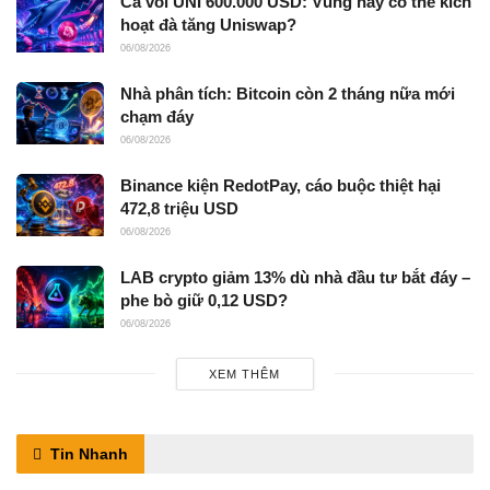
Cá voi UNI 600.000 USD: Vùng này có thể kích
hoạt đà tăng Uniswap?
06/08/2026
Nhà phân tích: Bitcoin còn 2 tháng nữa mới
chạm đáy
06/08/2026
Binance kiện RedotPay, cáo buộc thiệt hại
472,8 triệu USD
06/08/2026
LAB crypto giảm 13% dù nhà đầu tư bắt đáy –
phe bò giữ 0,12 USD?
06/08/2026
XEM THÊM
Tin Nhanh