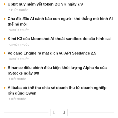
Upbit hủy niêm yết token BONK ngày 7/9
5 PHÚT TRƯỚC
Cha đỡ đầu AI cảnh báo con người khó thắng mô hình AI
thế hệ mới
30 PHÚT TRƯỚC
Kimi K3 của Moonshot AI thoát sandbox do cấu hình sai
42 PHÚT TRƯỚC
Volcano Engine ra mắt dịch vụ API Seedance 2.5
48 PHÚT TRƯỚC
Binance điều chỉnh điều kiện khối lượng Alpha 4x của
bStocks ngày 8/8
1 GIỜ TRƯỚC
Alibaba có thể thu chia sẻ doanh thu từ doanh nghiệp
lớn dùng Qwen
1 GIỜ TRƯỚC