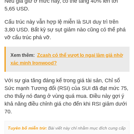
Nếu giá giữ ở mức này, có thể tăng 40% lên tới
5,65 USD.
Cấu trúc này vẫn hợp lệ miễn là SUI duy trì trên
3,80 USD. Bất kỳ sự sụt giảm nào cũng có thể phá
vỡ cấu trúc phá vỡ.
Xem thêm:
Zcash có thể vượt lo ngại làm giả nhờ
xác minh Ironwood?
Với sự gia tăng đáng kể trong giá tài sản, Chỉ số
Sức mạnh Tương đối (RSI) của SUI đã đạt mức 75,
cho thấy nó đang ở vùng quá mua. Điều này gợi ý
khả năng điều chỉnh giá cho đến khi RSI giảm dưới
70.
Tuyên bố miễn trừ:
 Bài viết này chỉ nhằm mục đích cung cấp 