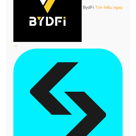
BydFi
Tìm hiểu ngay
→