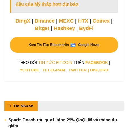
đầu của Mỹ thấp hơn dự báo
BingX
|
Binance
|
MEXC
|
HTX
|
Coinex
|
Bitget
|
Hashkey
|
BydFi
Xem Tin Tức Bitcoin trên
Google News
THEO DÕI
TIN TỨC BITCOIN
TRÊN
FACEBOOK
|
YOUTUBE
|
TELEGRAM
|
TWITTER
|
DISCORD
Tin Nhanh
Spark: Doanh thu quý II tăng 29% QoQ, lãi và thặng dư
giảm