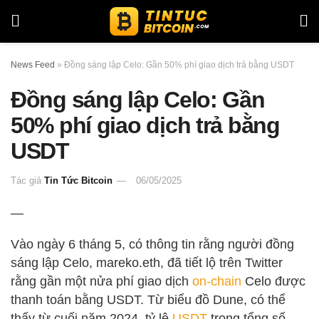
News Feed
»
Đồng sáng lập Celo: Gần 50% phí giao dịch trả bằng USDT
Đồng sáng lập Celo: Gần
50% phí giao dịch trả bằng
USDT
Tác giả
Tin Tức Bitcoin
06/05/2025
—
Vào ngày 6 tháng 5, có thông tin rằng người đồng
sáng lập Celo, mareko.eth, đã tiết lộ trên Twitter
rằng gần một nửa phí giao dịch
on-chain
Celo được
thanh toán bằng USDT. Từ biểu đồ Dune, có thể
thấy từ cuối năm 2024, tỷ lệ
USDT
trong tổng số