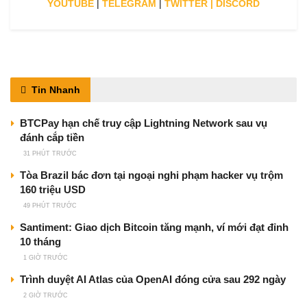
YOUTUBE
|
TELEGRAM
|
TWITTER
|
DISCORD
Tin Nhanh
BTCPay hạn chế truy cập Lightning Network sau vụ
đánh cắp tiền
31 PHÚT TRƯỚC
Tòa Brazil bác đơn tại ngoại nghi phạm hacker vụ trộm
160 triệu USD
49 PHÚT TRƯỚC
Santiment: Giao dịch Bitcoin tăng mạnh, ví mới đạt đỉnh
10 tháng
1 GIỜ TRƯỚC
Trình duyệt AI Atlas của OpenAI đóng cửa sau 292 ngày
2 GIỜ TRƯỚC