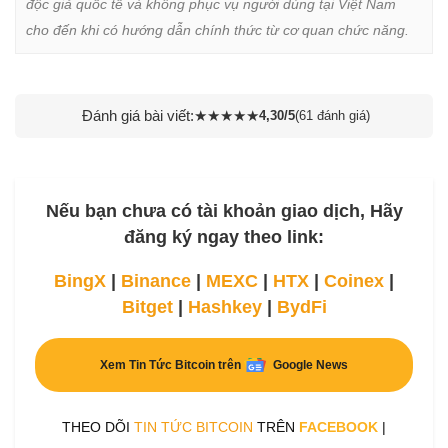
độc giả quốc tế và không phục vụ người dùng tại Việt Nam 
cho đến khi có hướng dẫn chính thức từ cơ quan chức năng.
Đánh giá bài viết:
★
★
★
★
★
4,30/5
(61 đánh giá)
Nếu bạn chưa có tài khoản giao dịch, Hãy
đăng ký ngay theo link:
BingX
|
Binance
|
MEXC
|
HTX
|
Coinex
|
Bitget
|
Hashkey
|
BydFi
Xem Tin Tức Bitcoin trên
Google News
THEO DÕI
TIN TỨC BITCOIN
TRÊN
FACEBOOK
|