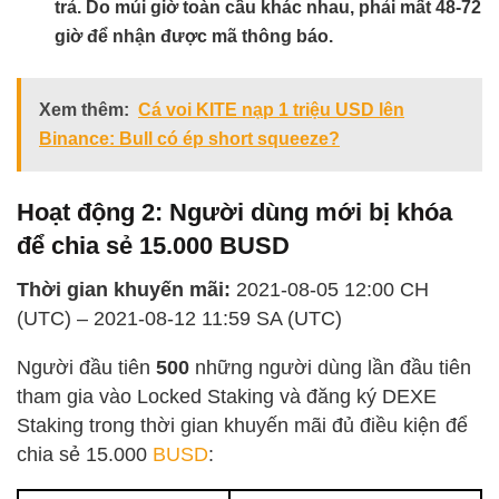
trả. Do múi giờ toàn cầu khác nhau, phải mất 48-72
giờ để nhận được mã thông báo.
Xem thêm:
Cá voi KITE nạp 1 triệu USD lên
Binance: Bull có ép short squeeze?
Hoạt động 2: Người dùng mới bị khóa
để chia sẻ 15.000 BUSD
Thời gian khuyến mãi:
2021-08-05 12:00 CH
(UTC) – 2021-08-12 11:59 SA (UTC)
Người đầu tiên
500
những người dùng lần đầu tiên
tham gia vào Locked Staking và đăng ký DEXE
Staking trong thời gian khuyến mãi đủ điều kiện để
chia sẻ 15.000
BUSD
: