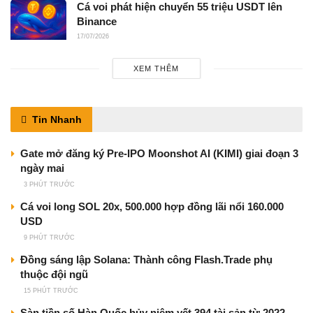
Cá voi phát hiện chuyển 55 triệu USDT lên
Binance
17/07/2026
XEM THÊM
Tin Nhanh
Gate mở đăng ký Pre-IPO Moonshot AI (KIMI) giai đoạn 3
ngày mai
3 PHÚT TRƯỚC
Cá voi long SOL 20x, 500.000 hợp đồng lãi nổi 160.000
USD
9 PHÚT TRƯỚC
Đồng sáng lập Solana: Thành công Flash.Trade phụ
thuộc đội ngũ
15 PHÚT TRƯỚC
Sàn tiền số Hàn Quốc hủy niêm yết 394 tài sản từ 2022