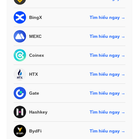
BingX
Tìm hiểu ngay →
MEXC
Tìm hiểu ngay →
Coinex
Tìm hiểu ngay →
HTX
Tìm hiểu ngay →
Gate
Tìm hiểu ngay →
Hashkey
Tìm hiểu ngay →
BydFi
Tìm hiểu ngay →