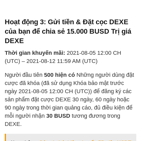
Hoạt động 3: Gửi tiền & Đặt cọc DEXE
của bạn để chia sẻ 15.000 BUSD Trị giá
DEXE
Thời gian khuyến mãi:
2021-08-05 12:00 CH
(UTC) – 2021-08-12 11:59 AM (UTC)
Người đầu tiên
500
hiện có
Những người dùng đặt
cược đã khóa (đã sử dụng Khóa bảo mật trước
ngày 2021-08-05 12:00 CH (UTC)) để đăng ký các
sản phẩm đặt cược DEXE 30 ngày, 60 ngày hoặc
90 ngày trong thời gian quảng cáo, đủ điều kiện để
mỗi người nhận
30 BUSD
tương đương trong
DEXE.