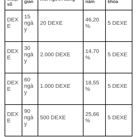
gian
năm
khóa
số
15
DEX
46,20
ngà
20 DEXE
5 DEXE
E
%
y
30
DEX
14,70
ngà
2.000 DEXE
5 DEXE
E
%
y
60
DEX
18,55
ngà
1.000 DEXE
5 DEXE
E
%
y
90
DEX
25,66
ngà
500 DEXE
5 DEXE
E
%
y