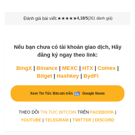
Đánh giá bài viết:
★
★
★
★
★
4,18/5
(261 đánh giá)
Nếu bạn chưa có tài khoản giao dịch, Hãy
đăng ký ngay theo link:
BingX
|
Binance
|
MEXC
|
HTX
|
Coinex
|
Bitget
|
Hashkey
|
BydFi
Xem Tin Tức Bitcoin trên
Google News
THEO DÕI
TIN TỨC BITCOIN
TRÊN
FACEBOOK
|
YOUTUBE
|
TELEGRAM
|
TWITTER
|
DISCORD