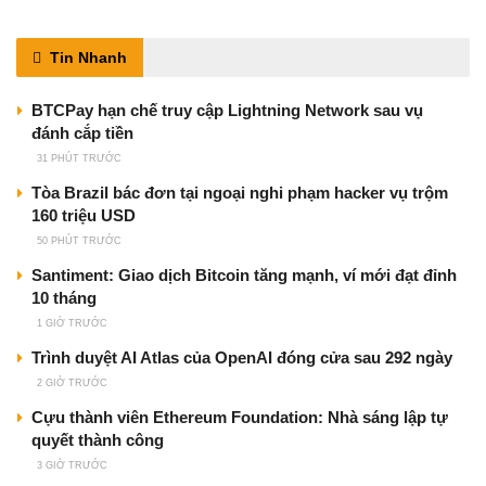
Tin Nhanh
BTCPay hạn chế truy cập Lightning Network sau vụ
đánh cắp tiền
31 PHÚT TRƯỚC
Tòa Brazil bác đơn tại ngoại nghi phạm hacker vụ trộm
160 triệu USD
50 PHÚT TRƯỚC
Santiment: Giao dịch Bitcoin tăng mạnh, ví mới đạt đỉnh
10 tháng
1 GIỜ TRƯỚC
Trình duyệt AI Atlas của OpenAI đóng cửa sau 292 ngày
2 GIỜ TRƯỚC
Cựu thành viên Ethereum Foundation: Nhà sáng lập tự
quyết thành công
3 GIỜ TRƯỚC