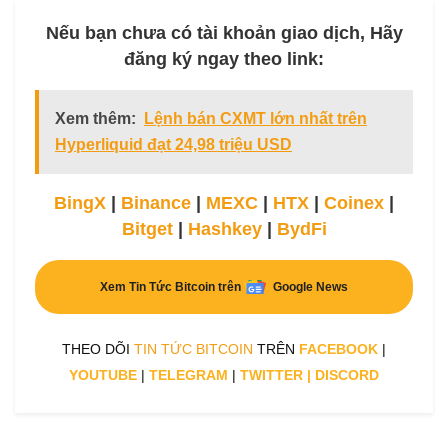
Nếu bạn chưa có tài khoản giao dịch, Hãy
đăng ký ngay theo link:
Xem thêm:
Lệnh bán CXMT lớn nhất trên
Hyperliquid đạt 24,98 triệu USD
BingX
|
Binance
|
MEXC
|
HTX
|
Coinex
|
Bitget
|
Hashkey
|
BydFi
Xem Tin Tức Bitcoin trên
Google News
THEO DÕI
TIN TỨC BITCOIN
TRÊN
FACEBOOK
|
YOUTUBE
|
TELEGRAM
|
TWITTER
|
DISCORD