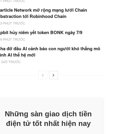
31 PHÚT TRƯỚC
article Network mở rộng mạng lưới Chain
bstraction tới Robinhood Chain
43 PHÚT TRƯỚC
pbit hủy niêm yết token BONK ngày 7/9
49 PHÚT TRƯỚC
ha đỡ đầu AI cảnh báo con người khó thắng mô
ình AI thế hệ mới
1 GIỜ TRƯỚC
Những sàn giao dịch tiền
điện tử tốt nhất hiện nay