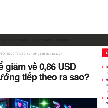
ens
Kiến Thức
Flash News
Liên hệ
USD hoặc 0,70 USD, xu hướng tiếp theo ra sao?
ể giảm về 0,86 USD
D
ướng tiếp theo ra sao?
M
C
S
d