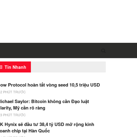
Tin Nhanh
ow Protocol hoàn tất vòng seed 10,5 triệu USD
12 PHÚT TRƯỚC
ichael Saylor: Bitcoin không cần Đạo luật
larity, Mỹ cần rõ ràng
23 PHÚT TRƯỚC
K Hynix sẽ đầu tư 38,4 tỷ USD mở rộng kinh
oanh chip tại Hàn Quốc