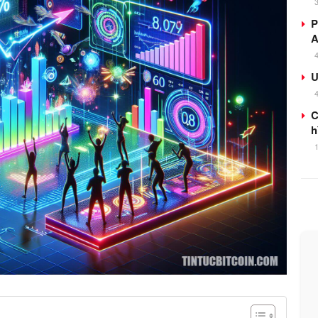
P
A
U
C
h