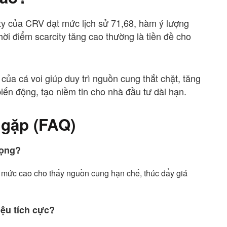
ity của CRV đạt mức lịch sử 71,68, hàm ý lượng
ời điểm scarcity tăng cao thường là tiền đề cho
c của cá voi giúp duy trì nguồn cung thắt chặt, tăng
iến động, tạo niềm tin cho nhà đầu tư dài hạn.
 gặp (FAQ)
rọng?
ế, mức cao cho thấy nguồn cung hạn chế, thúc đẩy giá
iệu tích cực?