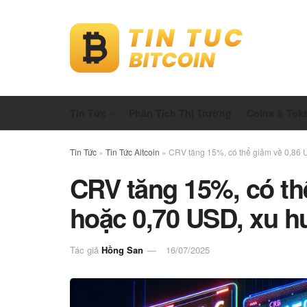
Tin Tức
Phân Tích Thị Trường
Coins & Tok
Tin Tức
»
Tin Tức Altcoin
»
CRV tăng 15%, có thể giảm về 0,86 
CRV tăng 15%, có th
hoặc 0,70 USD, xu h
Tác giả
Hồng San
16/07/2025