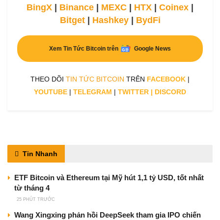
BingX
|
Binance
|
MEXC
|
HTX
|
Coinex
|
Bitget
|
Hashkey
|
BydFi
Xem Tin Tức Bitcoin trên
Google News
THEO DÕI
TIN TỨC BITCOIN
TRÊN
FACEBOOK
|
YOUTUBE
|
TELEGRAM
|
TWITTER
|
DISCORD
Tin Nhanh
ETF Bitcoin và Ethereum tại Mỹ hút 1,1 tỷ USD, tốt nhất
từ tháng 4
25 PHÚT TRƯỚC
Wang Xingxing phản hồi DeepSeek tham gia IPO chiến