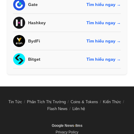
Gate
Tìm hiểu ngay →
Hashkey
Tìm hiểu ngay →
BydFi
Tìm hiểu ngay →
Bitget
Tìm hiểu ngay →
Tin Tức
Phân Tích Thị Trường
Coins & Tokens
Kiến Thức
Flash News
Liên hệ
Google News
-
llms
Privacy Policy