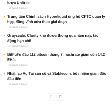
lược Unitree
32 PHÚT TRƯỚC
Trung tâm Chính sách Hyperliquid ủng hộ CFTC quản lý
hợp đồng vĩnh cửu theo giai đoạn
39 PHÚT TRƯỚC
Grayscale: Clarity khó được thông qua năm nay, tác
động hạn chế
45 PHÚT TRƯỚC
BitFuFu đào 112 bitcoin tháng 7, hashrate giảm còn 14,2
EH/s
53 PHÚT TRƯỚC
Nhật lập Vụ Tài sản số và Stablecoin, bổ nhiệm giám đốc
đầu tiên
59 PHÚT TRƯỚC