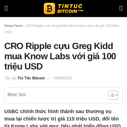
News Feed
»
CRO Ripple cựu Greg Kidd mua Know Labs với giá 100 triệu
USD
CRO Ripple cựu Greg Kidd
mua Know Labs với giá 100
triệu USD
Tác giả
Tin Tức Bitcoin
08/08/2025
Mục lục
USBC chính thức hình thành sau thương vụ
mua lại chiến lược trị giá 115 triệu USD, đổi tên
từ Know Labs với mục tiêu phát triển đồng USD