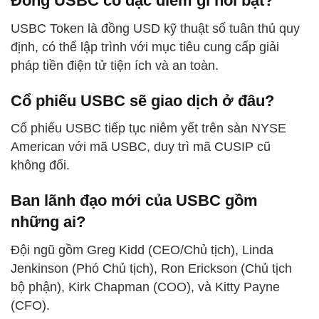
Đồng USBC có đặc điểm gì nổi bật?
USBC Token là đồng USD kỹ thuật số tuân thủ quy
định, có thể lập trình với mục tiêu cung cấp giải
pháp tiền điện tử tiện ích và an toàn.
Cổ phiếu USBC sẽ giao dịch ở đâu?
Cổ phiếu USBC tiếp tục niêm yết trên sàn NYSE
American với mã USBC, duy trì mã CUSIP cũ
không đổi.
Ban lãnh đạo mới của USBC gồm
những ai?
Đội ngũ gồm Greg Kidd (CEO/Chủ tịch), Linda
Jenkinson (Phó Chủ tịch), Ron Erickson (Chủ tịch
bộ phận), Kirk Chapman (COO), và Kitty Payne
(CFO).