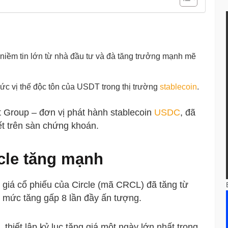
n niềm tin lớn từ nhà đầu tư và đà tăng trưởng mạnh mẽ
ức vị thế độc tôn của USDT trong thị trường
stablecoin
.
et Group – đơn vị phát hành stablecoin
USDC
, đã
t trên sàn chứng khoán.
cle tăng mạnh
 giá cổ phiếu của Circle (mã CRCL) đã tăng từ
 mức tăng gấp 8 lần đầy ấn tượng.
thiết lập kỷ lục tăng giá một ngày lớn nhất trong