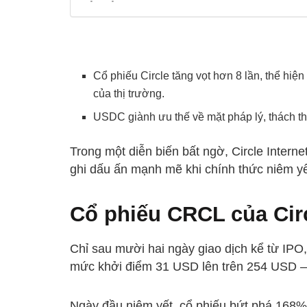
Cổ phiếu Circle tăng vọt hơn 8 lần, thể hiệ
của thị trường.
USDC giành ưu thế về mặt pháp lý, thách th
Trong một diễn biến bất ngờ, Circle Intern
ghi dấu ấn mạnh mẽ khi chính thức niêm yế
Cổ phiếu CRCL của Cir
Chỉ sau mười hai ngày giao dịch kể từ IPO,
mức khởi điểm 31 USD lên trên 254 USD –
Ngày đầu niêm yết, cổ phiếu bứt phá 168%, 