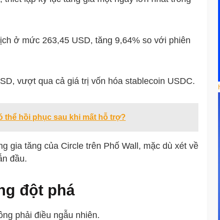
o dịch ở mức 263,45 USD, tăng 9,64% so với phiên
USD, vượt qua cả giá trị vốn hóa stablecoin USDC.
 thể hồi phục sau khi mất hỗ trợ?
 gia tăng của Circle trên Phố Wall, mặc dù xét về
ẫn đầu.
ng đột phá
ông phải điều ngẫu nhiên.