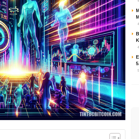
M
M
B
E
5