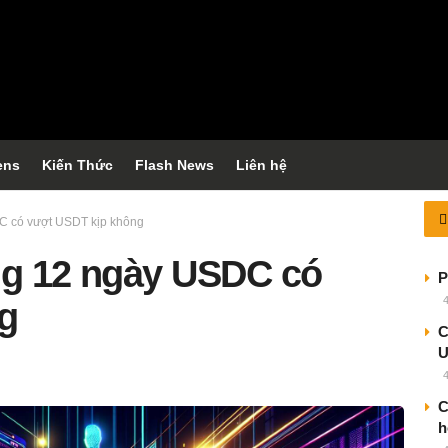
ens
Kiến Thức
Flash News
Liên hệ
C có vượt USDT kịp không
ng 12 ngày USDC có
P
g
C
C
h