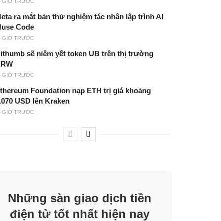
4 GIỜ TRƯỚC
eta ra mắt bản thử nghiệm tác nhân lập trình AI
use Code
4 GIỜ TRƯỚC
ithumb sẽ niêm yết token UB trên thị trường
KRW
4 GIỜ TRƯỚC
thereum Foundation nạp ETH trị giá khoảng
.070 USD lên Kraken
5 GIỜ TRƯỚC
Những sàn giao dịch tiền
điện tử tốt nhất hiện nay