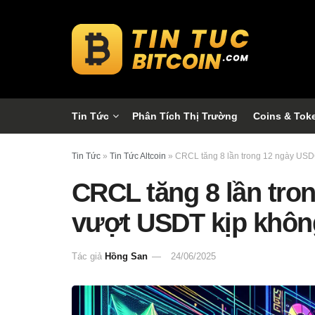
Tin Tức
Phân Tích Thị Trường
Coins & Tok
Tin Tức
»
Tin Tức Altcoin
»
CRCL tăng 8 lần trong 12 ngày USD
CRCL tăng 8 lần tro
vượt USDT kịp khôn
Tác giả
Hồng San
24/06/2025