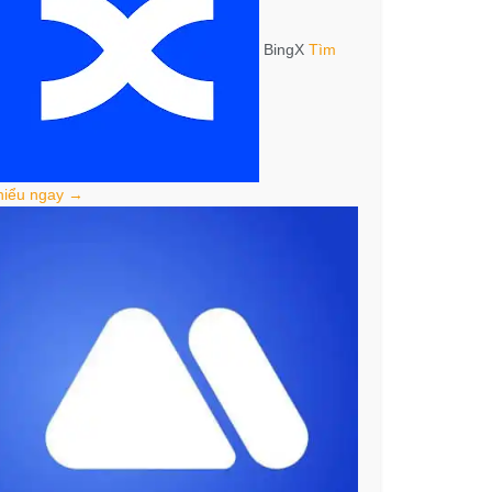
BingX
Tìm
hiểu ngay →