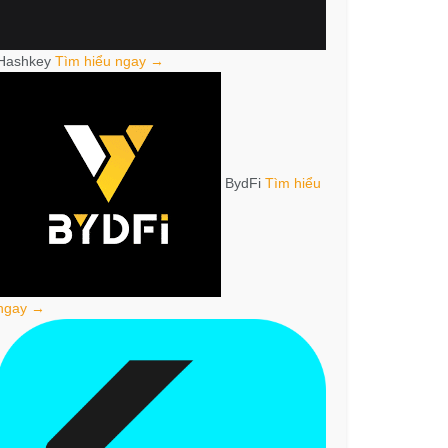
Hashkey
Tìm hiểu ngay →
BydFi
Tìm hiểu
ngay →