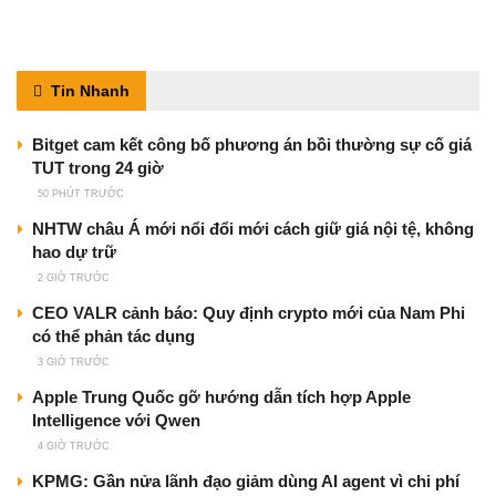
Tin Nhanh
Bitget cam kết công bố phương án bồi thường sự cố giá
TUT trong 24 giờ
50 PHÚT TRƯỚC
NHTW châu Á mới nổi đổi mới cách giữ giá nội tệ, không
hao dự trữ
2 GIỜ TRƯỚC
CEO VALR cảnh báo: Quy định crypto mới của Nam Phi
có thể phản tác dụng
3 GIỜ TRƯỚC
Apple Trung Quốc gỡ hướng dẫn tích hợp Apple
Intelligence với Qwen
4 GIỜ TRƯỚC
KPMG: Gần nửa lãnh đạo giảm dùng AI agent vì chi phí