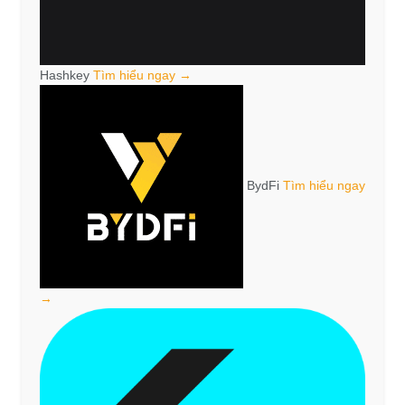
Hashkey
Tìm hiểu ngay →
BydFi
Tìm hiểu ngay
→