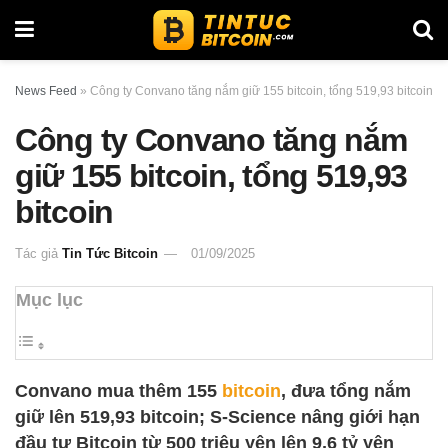
News Feed
»
Công ty Convano tăng nắm giữ 155 bitcoin, tổng 519,93 bitcoin
Công ty Convano tăng nắm
giữ 155 bitcoin, tổng 519,93
bitcoin
Tác giả
Tin Tức Bitcoin
01/09/2025
Mục lục
Convano mua thêm 155
bitcoin
, đưa tổng nắm
giữ lên 519,93 bitcoin; S-Science nâng giới hạn
đầu tư Bitcoin từ 500 triệu yên lên 9,6 tỷ yên