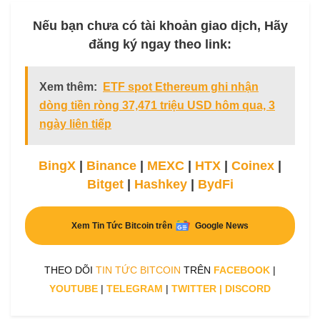
Nếu bạn chưa có tài khoản giao dịch, Hãy
đăng ký ngay theo link:
Xem thêm:
ETF spot Ethereum ghi nhận
dòng tiền ròng 37,471 triệu USD hôm qua, 3
ngày liên tiếp
BingX
|
Binance
|
MEXC
|
HTX
|
Coinex
|
Bitget
|
Hashkey
|
BydFi
Xem Tin Tức Bitcoin trên
Google News
THEO DÕI
TIN TỨC BITCOIN
TRÊN
FACEBOOK
|
YOUTUBE
|
TELEGRAM
|
TWITTER
|
DISCORD