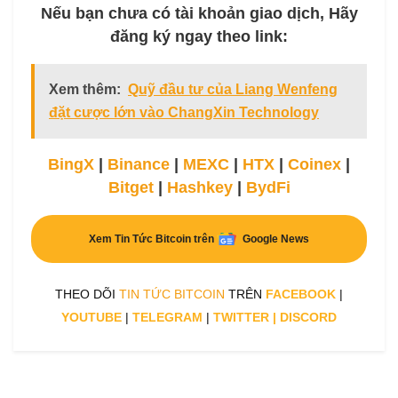
Nếu bạn chưa có tài khoản giao dịch, Hãy
đăng ký ngay theo link:
Xem thêm:
Quỹ đầu tư của Liang Wenfeng
đặt cược lớn vào ChangXin Technology
BingX
|
Binance
|
MEXC
|
HTX
|
Coinex
|
Bitget
|
Hashkey
|
BydFi
Xem Tin Tức Bitcoin trên
Google News
THEO DÕI
TIN TỨC BITCOIN
TRÊN
FACEBOOK
|
YOUTUBE
|
TELEGRAM
|
TWITTER
|
DISCORD