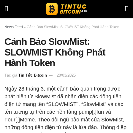
News Feed
»
Cảnh Báo SlowMist: SLOWMIST Không Phát Hành Token
Cảnh Báo SlowMist:
SLOWMIST Không Phát
Hành Token
Tác giả
Tin Tức Bitcoin
28/03/2025
Ngày 28 tháng 3, một cảnh báo quan trọng được
phát hiện từ SlowMist đã nhận diện các đồng tiền
điện tử mang tên “SLOWMIST”, “SlowMist” và các
tên tương tự trên các nền tảng pump[.]fun và
Four[.]Meme. Theo đội ngũ bảo mật của SlowMist,
những đồng tiền điện tử này là lừa đảo. Thông điệp