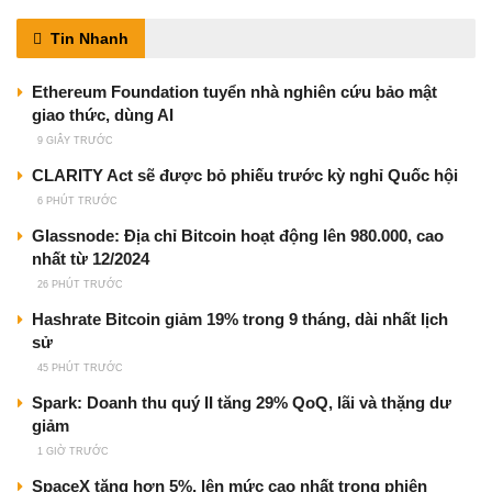
Tin Nhanh
Ethereum Foundation tuyển nhà nghiên cứu bảo mật
giao thức, dùng AI
9 GIÂY TRƯỚC
CLARITY Act sẽ được bỏ phiếu trước kỳ nghỉ Quốc hội
6 PHÚT TRƯỚC
Glassnode: Địa chỉ Bitcoin hoạt động lên 980.000, cao
nhất từ 12/2024
26 PHÚT TRƯỚC
Hashrate Bitcoin giảm 19% trong 9 tháng, dài nhất lịch
sử
45 PHÚT TRƯỚC
Spark: Doanh thu quý II tăng 29% QoQ, lãi và thặng dư
giảm
1 GIỜ TRƯỚC
SpaceX tăng hơn 5%, lên mức cao nhất trong phiên