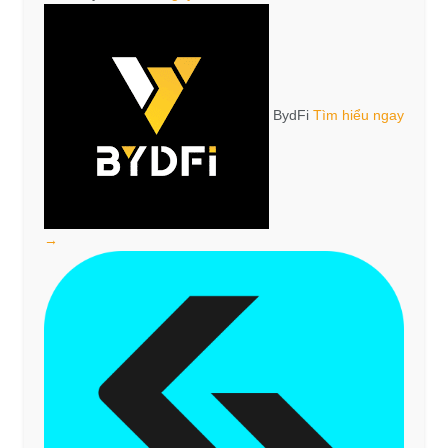
BydFi
Tìm hiểu ngay
→