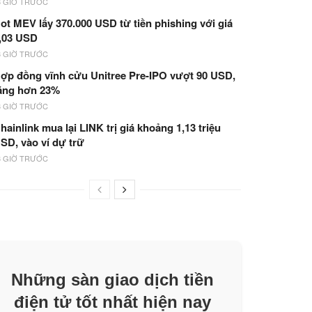
3 GIỜ TRƯỚC
ot MEV lấy 370.000 USD từ tiền phishing với giá
,03 USD
3 GIỜ TRƯỚC
ợp đồng vĩnh cửu Unitree Pre-IPO vượt 90 USD,
ăng hơn 23%
3 GIỜ TRƯỚC
hainlink mua lại LINK trị giá khoảng 1,13 triệu
SD, vào ví dự trữ
3 GIỜ TRƯỚC
Những sàn giao dịch tiền
điện tử tốt nhất hiện nay