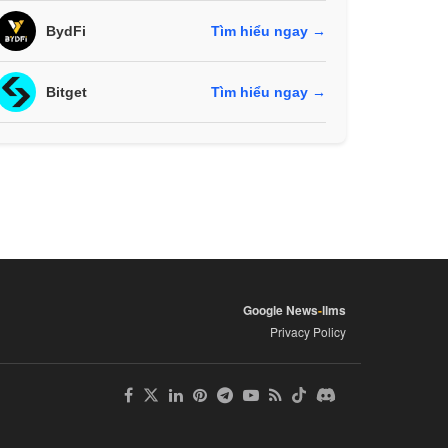
BydFi
Tìm hiểu ngay →
Bitget
Tìm hiểu ngay →
Google News
-
llms
Privacy Policy