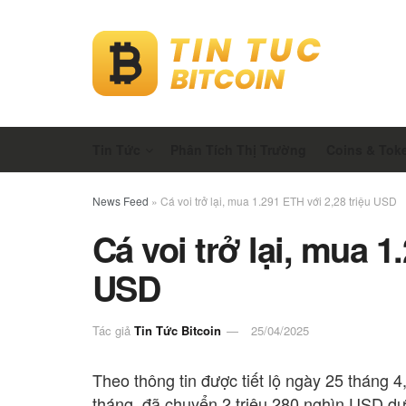
Tin Tức
Phân Tích Thị Trường
Coins & Tok
News Feed
»
Cá voi trở lại, mua 1.291 ETH với 2,28 triệu USD
Cá voi trở lại, mua 1
USD
Tác giả
Tin Tức Bitcoin
25/04/2025
Theo thông tin được tiết lộ ngày 25 tháng 4,
tháng, đã chuyển 2 triệu 280 nghìn USD 