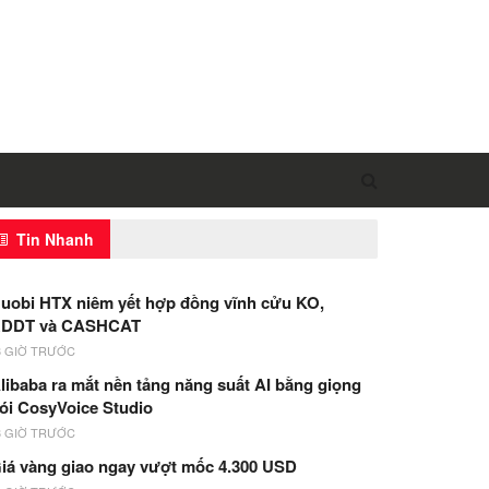
Tin Nhanh
uobi HTX niêm yết hợp đồng vĩnh cửu KO,
DDT và CASHCAT
3 GIỜ TRƯỚC
libaba ra mắt nền tảng năng suất AI bằng giọng
ói CosyVoice Studio
3 GIỜ TRƯỚC
iá vàng giao ngay vượt mốc 4.300 USD