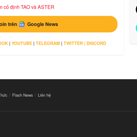
ẩm cố định TAO và ASTER
oin trên
Google News
OOK
|
YOUTUBE
|
TELEGRAM
|
TWITTER
|
DISCORD
Thức
Flash News
Liên hệ