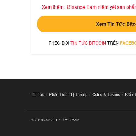
Xem thêm:
Binance Earn niêm yết sản ph
Xem Tin Tức Bitc
THEO DÕI
TIN TỨC BITCOIN
TRÊN
FACEB
Tin Tức
Phân Tích Thị Trường
Coins & Tokens
Kiến 
© 2019 - 2025
Tin Tức Bitcoin