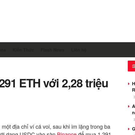
ens
Kiến Thức
Flash News
Liên hệ
.291 ETH với 2,28 triệu
H
R
A
n
 một địa chỉ ví cá voi, sau khi im lặng trong ba
G
dưới dạng USDC vào sàn
Binance
để mua 1.291