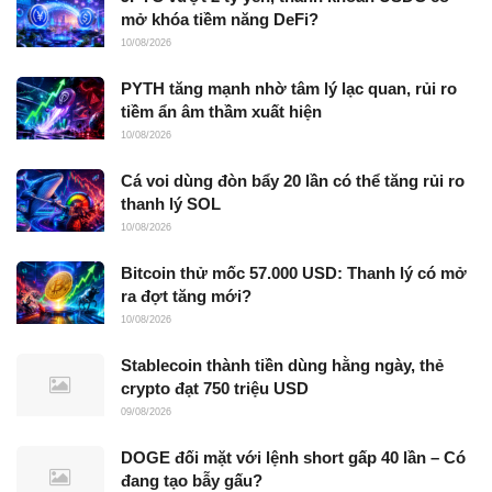
mở khóa tiềm năng DeFi?
10/08/2026
PYTH tăng mạnh nhờ tâm lý lạc quan, rủi ro
tiềm ẩn âm thầm xuất hiện
10/08/2026
Cá voi dùng đòn bẩy 20 lần có thể tăng rủi ro
thanh lý SOL
10/08/2026
Bitcoin thử mốc 57.000 USD: Thanh lý có mở
ra đợt tăng mới?
10/08/2026
Stablecoin thành tiền dùng hằng ngày, thẻ
crypto đạt 750 triệu USD
09/08/2026
DOGE đối mặt với lệnh short gấp 40 lần – Có
đang tạo bẫy gấu?