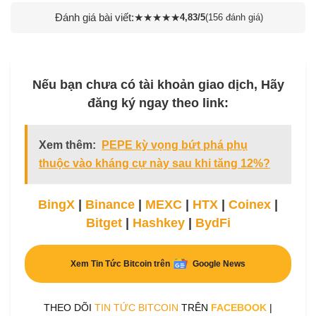
Đánh giá bài viết:
★
★
★
★
★
4,83/5
(156 đánh giá)
Nếu bạn chưa có tài khoản giao dịch, Hãy
đăng ký ngay theo link:
Xem thêm:
PEPE kỳ vọng bứt phá phụ
thuộc vào kháng cự này sau khi tăng 12%?
BingX
|
Binance
|
MEXC
|
HTX
|
Coinex
|
Bitget
|
Hashkey
|
BydFi
Xem Tin Tức Bitcoin trên
Google News
THEO DÕI
TIN TỨC BITCOIN
TRÊN
FACEBOOK
|