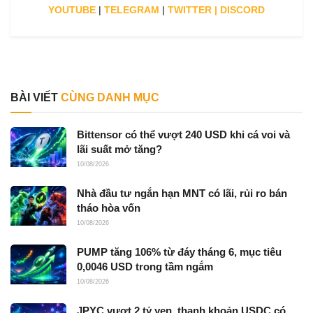
YOUTUBE
|
TELEGRAM
|
TWITTER
|
DISCORD
BÀI VIẾT
CÙNG DANH MỤC
Bittensor có thể vượt 240 USD khi cá voi và
lãi suất mở tăng?
10/08/2026
Nhà đầu tư ngắn hạn MNT có lãi, rủi ro bán
tháo hòa vốn
10/08/2026
PUMP tăng 106% từ đáy tháng 6, mục tiêu
0,0046 USD trong tầm ngắm
10/08/2026
JPYC vượt 2 tỷ yen, thanh khoản USDC có