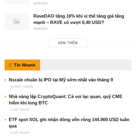
09/08/2026
RaveDAO tăng 16% khi vị thế tăng giá tăng
mạnh – RAVE có vượt 0,40 USD?
09/08/2026
XEM THÊM
Tin Nhanh
Nscale chuẩn bị IPO tại Mỹ sớm nhất vào tháng 9
11 PHÚT TRƯỚC
Nhà sáng lập CryptoQuant: Cá voi lạc quan, quỹ CME
hiếm khi long BTC
3 GIỜ TRƯỚC
ETF spot SOL ghi nhận dòng vốn ròng 144.900 USD tuần
qua
5 GIỜ TRƯỚC