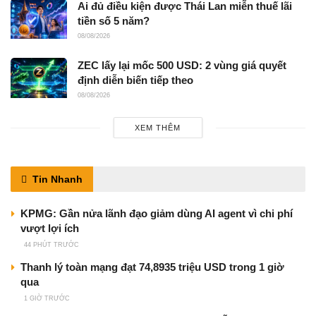
Ai đủ điều kiện được Thái Lan miễn thuế lãi
tiền số 5 năm?
08/08/2026
ZEC lấy lại mốc 500 USD: 2 vùng giá quyết
định diễn biến tiếp theo
08/08/2026
XEM THÊM
Tin Nhanh
KPMG: Gần nửa lãnh đạo giảm dùng AI agent vì chi phí
vượt lợi ích
44 PHÚT TRƯỚC
Thanh lý toàn mạng đạt 74,8935 triệu USD trong 1 giờ
qua
1 GIỜ TRƯỚC