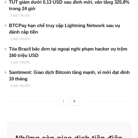
TUT giảm dưới 0,13 USD sau đỉnh mới, vẫn tăng 325,8%
trong 24 giờ
2 GIỜ TRƯỚC
BTCPay hạn chế truy cập Lightning Network sau vụ
đánh cắp tiền
3 GIỜ TRƯỚC
Tòa Brazil bác đơn tại ngoại nghi phạm hacker vụ trộm
160 triệu USD
3 GIỜ TRƯỚC
Santiment: Giao dịch Bitcoin tăng mạnh, ví mới đạt đỉnh
10 tháng
4 GIỜ TRƯỚC