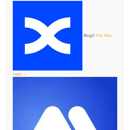
BingX
Tìm hiểu
ngay →