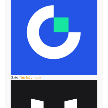
Gate
Tìm hiểu ngay →