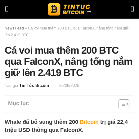
News Feed
»
Cá voi mua thêm 200 BTC qua FalconX, nâng tổng nắm giữ
lên 2.419 BTC
Cá voi mua thêm 200 BTC
qua FalconX, nâng tổng nắm
giữ lên 2.419 BTC
Tác giả
Tin Tức Bitcoin
26/08/2025
Mục lục
Whale đã bổ sung thêm 200
Bitcoin
trị giá 22,4
triệu USD thông qua FalconX.