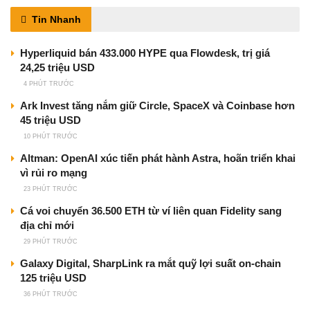
Tin Nhanh
Hyperliquid bán 433.000 HYPE qua Flowdesk, trị giá
24,25 triệu USD
4 PHÚT TRƯỚC
Ark Invest tăng nắm giữ Circle, SpaceX và Coinbase hơn
45 triệu USD
10 PHÚT TRƯỚC
Altman: OpenAI xúc tiến phát hành Astra, hoãn triển khai
vì rủi ro mạng
23 PHÚT TRƯỚC
Cá voi chuyển 36.500 ETH từ ví liên quan Fidelity sang
địa chỉ mới
29 PHÚT TRƯỚC
Galaxy Digital, SharpLink ra mắt quỹ lợi suất on-chain
125 triệu USD
36 PHÚT TRƯỚC