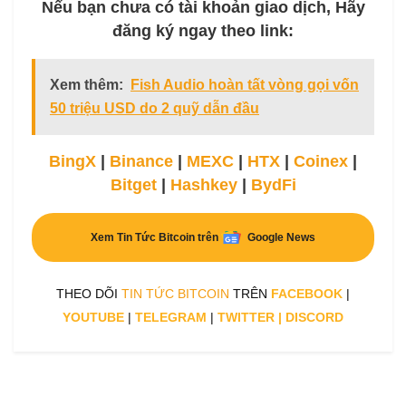
Nếu bạn chưa có tài khoản giao dịch, Hãy
đăng ký ngay theo link:
Xem thêm:
Fish Audio hoàn tất vòng gọi vốn
50 triệu USD do 2 quỹ dẫn đầu
BingX
|
Binance
|
MEXC
|
HTX
|
Coinex
|
Bitget
|
Hashkey
|
BydFi
Xem Tin Tức Bitcoin trên
Google News
THEO DÕI
TIN TỨC BITCOIN
TRÊN
FACEBOOK
|
YOUTUBE
|
TELEGRAM
|
TWITTER
|
DISCORD